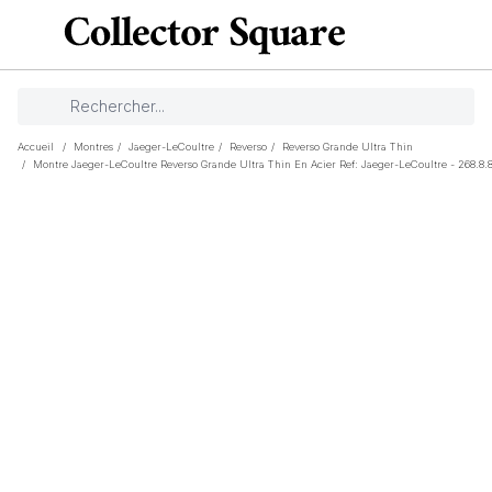
Accueil
/
Montres
/
Jaeger-LeCoultre
/
Reverso
/
Reverso Grande Ultra Thin
/
Montre Jaeger-LeCoultre Reverso Grande Ultra Thin En Acier Ref: Jaeger-LeCoultre - 268.8.8