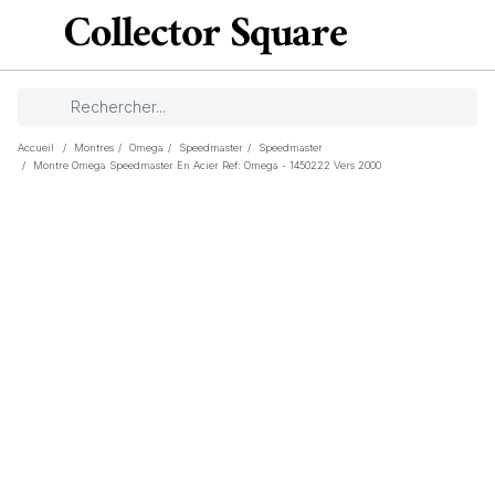
Accueil
/
Montres
/
Omega
/
Speedmaster
/
Speedmaster
/
Montre Omega Speedmaster En Acier Ref: Omega - 1450222 Vers 2000