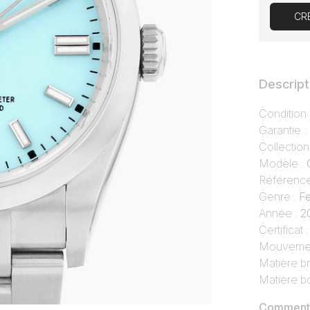
CR
Descript
Condition
Garantie :
Collection
Modèle :
Référenc
Genre :
F
Année :
2
Certificat 
Mouvemen
Matière br
Matière bo
Commentai