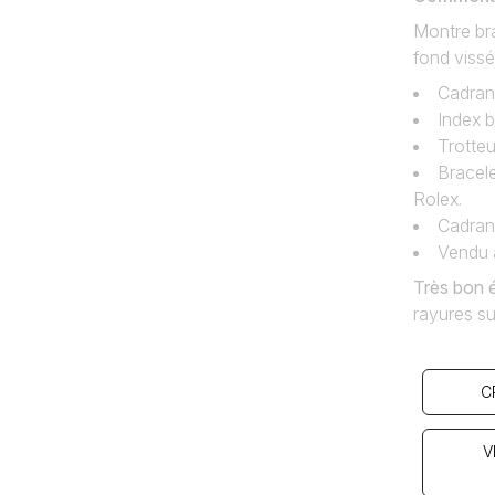
Montre bra
fond vissé
Cadran
Index b
Trotteu
Bracele
Rolex.
Cadran‚
Vendu a
Très bon 
rayures sup
C
V