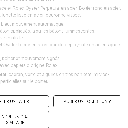
celet Rolex Oyster Perpetual en acier. Boitier rond en acier,
, lunette lisse en acier, couronne vissée.
 bleu, mouvement automatique.
âton appliqués, aiguilles bâtons luminescentes.
se centrale.
t Oyster blindé en acier, boucle déployante en acier signée
 boîtier et mouvement signés.
vec papiers d'origine Rolex.
état
:
cadran, verre et aiguilles en très bon état, micros-
erficielles sur le boitier.
RÉER UNE ALERTE
POSER UNE QUESTION ?
ENDRE UN OBJET
SIMILAIRE