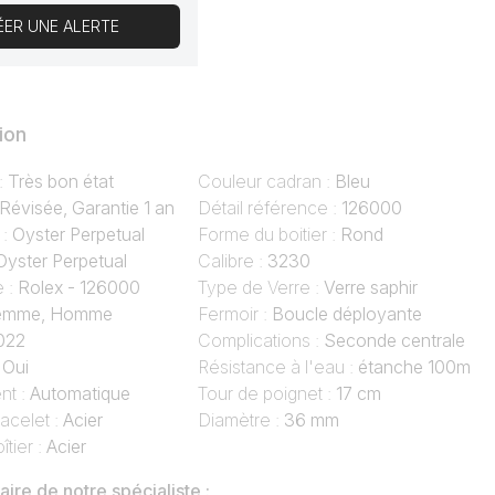
ÉER UNE ALERTE
ion
 :
Très bon état
Couleur cadran :
Bleu
Révisée, Garantie 1 an
Détail référence :
126000
 :
Oyster Perpetual
Forme du boitier :
Rond
Oyster Perpetual
Calibre :
3230
e :
Rolex - 126000
Type de Verre :
Verre saphir
emme, Homme
Fermoir :
Boucle déployante
022
Complications :
Seconde centrale
:
Oui
Résistance à l'eau :
étanche 100m
t :
Automatique
Tour de poignet :
17 cm
acelet :
Acier
Diamètre :
36 mm
îtier :
Acier
re de notre spécialiste :