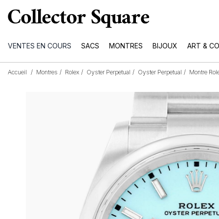
VENTES EN COURS
SACS
MONTRES
BIJOUX
ART & C
Accueil
/
Montres
/
Rolex
/
Oyster Perpetual
/
Oyster Perpetual
/
Montre Rol