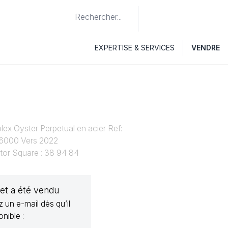
EXPERTISE & SERVICES
VENDRE
X
ex Oyster Perpetual en acier Ref:
26000 Vers 2022
ctor Square : 38 94 84
jet a été vendu
 un e-mail dès qu’il
onible :