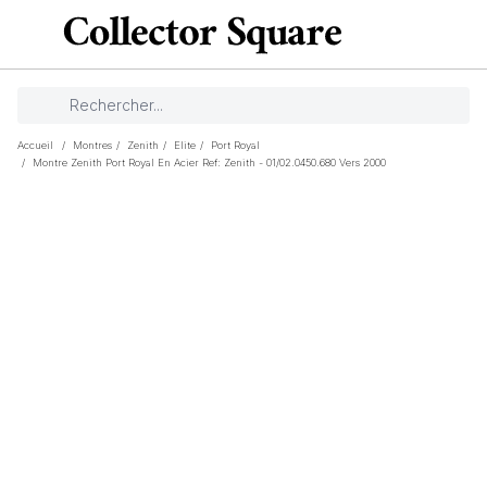
Accueil
/
Montres
/
Zenith
/
Elite
/
Port Royal
/
Montre Zenith Port Royal En Acier Ref: Zenith - 01/02.0450.680 Vers 2000