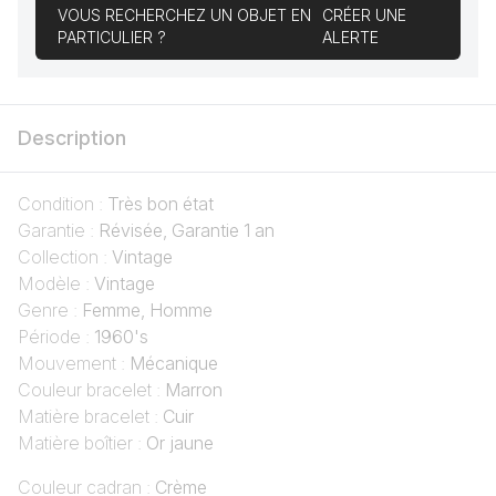
VOUS RECHERCHEZ UN OBJET EN
CRÉER UNE
PARTICULIER ?
ALERTE
Description
Condition :
Très bon état
Garantie :
Révisée, Garantie 1 an
Collection :
Vintage
Modèle :
Vintage
Genre :
Femme, Homme
Période :
1960's
Mouvement :
Mécanique
Couleur bracelet :
Marron
Matière bracelet :
Cuir
Matière boîtier :
Or jaune
Couleur cadran :
Crème