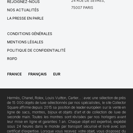
24 RUE DE SÈVRES,
REJOIGNEZ-NOUS
75007 PARIS
NOS ACTUALITÉS
LA PRESSE EN PARLE
CONDITIONS GÉNÉRALES
MENTIONS LÉGALES
POLITIQUE DE CONFIDENTIALITÉ
RGPD
FRANCE
FRANÇAIS
EUR
Hermès, Chanel, Rolex, Louis Vuitton, Cartier… : avec une sélection de près
de 15 000 objets de luxe sélectionnés par nos spécialistes, le site Collector
Square affirme depuis 2015 sa position de leader européen sur la vente en
ligne de sacs, montres, bijoux et objets d'art et de collection de luxe de
seconde main. Toutes les montres sont révisées par nos horlogers avant
leur mise en ligne et garanties 1 an. Chaque objet est expertisé, expédié
sous 24 heures dans le monde par transport sécurisé et livré avec son
certificat d'expertise. Lorsque vous recevez votre objet, vous disposez du