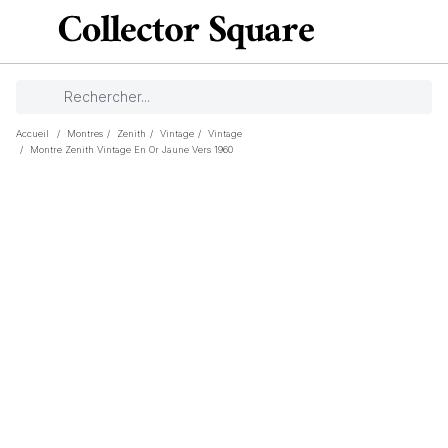
Accueil
/
Montres
/
Zenith
/
Vintage
/
Vintage
/
Montre Zenith Vintage En Or Jaune Vers 1960