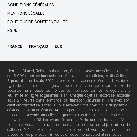
CONDITIONS GÉNÉRALES
MENTIONS LÉGALES
POLITIQUE DE CONFIDENTIALITÉ
RGPD
FRANCE
FRANÇAIS
EUR
Hermès, Chanel, Rolex, Louis Vuitton, Cartier… : avec une sélection de près
de 15 000 objets de luxe sélectionnés par nos spécialistes, le site Collector
Square affirme depuis 2015 sa position de leader européen sur la vente en
ligne de sacs, montres, bijoux et objets d'art et de collection de luxe de
seconde main. Toutes les montres sont révisées par nos horlogers avant
leur mise en ligne et garanties 1 an. Chaque objet est expertisé, expédié
sous 24 heures dans le monde par transport sécurisé et livré avec son
certificat d'expertise. Lorsque vous recevez votre objet, vous disposez du
délai de rétractation légal de 14 jours pour changer d'avis. Tous les objets
proposés à la vente sur collectorsquare.com sont également disponibles au
showroom situé 36 boulevard Raspail à Paris sur rendez-vous. Vous
souhaitez vendre un sac, une montre, un bijou ou un objet d’art ou de
collection ? Nos experts estiment votre objet et vous transmettent une
proposition de prix sous 48 heures en dépôt-vente ou achat immédiat.