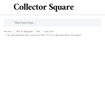
Accueil
/
Sacs Et Bagages
/
Dior
/
Lady Dior
/
Sac Bandoulière Dior Lady Dior Mini En Cuir Bicolore Blanc Et Argent