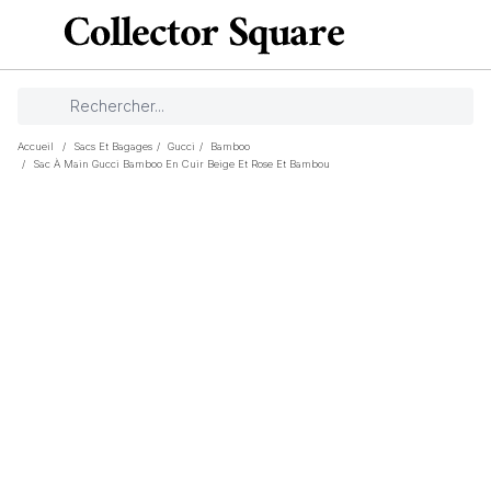
Accueil
/
Sacs Et Bagages
/
Gucci
/
Bamboo
/
Sac À Main Gucci Bamboo En Cuir Beige Et Rose Et Bambou