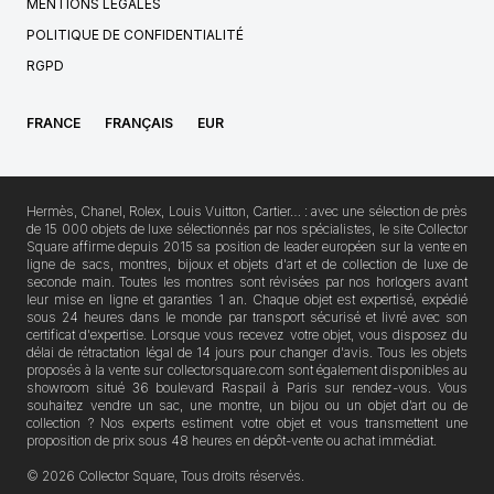
MENTIONS LÉGALES
POLITIQUE DE CONFIDENTIALITÉ
RGPD
FRANCE
FRANÇAIS
EUR
Hermès, Chanel, Rolex, Louis Vuitton, Cartier… : avec une sélection de près
de 15 000 objets de luxe sélectionnés par nos spécialistes, le site Collector
Square affirme depuis 2015 sa position de leader européen sur la vente en
ligne de sacs, montres, bijoux et objets d'art et de collection de luxe de
seconde main. Toutes les montres sont révisées par nos horlogers avant
leur mise en ligne et garanties 1 an. Chaque objet est expertisé, expédié
sous 24 heures dans le monde par transport sécurisé et livré avec son
certificat d'expertise. Lorsque vous recevez votre objet, vous disposez du
délai de rétractation légal de 14 jours pour changer d'avis. Tous les objets
proposés à la vente sur collectorsquare.com sont également disponibles au
showroom situé 36 boulevard Raspail à Paris sur rendez-vous. Vous
souhaitez vendre un sac, une montre, un bijou ou un objet d’art ou de
collection ? Nos experts estiment votre objet et vous transmettent une
proposition de prix sous 48 heures en dépôt-vente ou achat immédiat.
© 2026 Collector Square, Tous droits réservés.