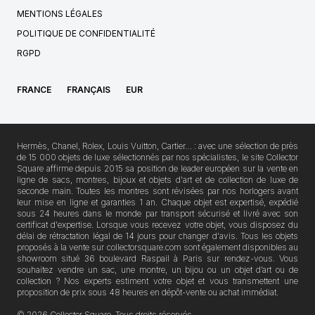
MENTIONS LÉGALES
POLITIQUE DE CONFIDENTIALITÉ
RGPD
FRANCE
FRANÇAIS
EUR
Hermès, Chanel, Rolex, Louis Vuitton, Cartier… : avec une sélection de près
de 15 000 objets de luxe sélectionnés par nos spécialistes, le site Collector
Square affirme depuis 2015 sa position de leader européen sur la vente en
ligne de sacs, montres, bijoux et objets d'art et de collection de luxe de
seconde main. Toutes les montres sont révisées par nos horlogers avant
leur mise en ligne et garanties 1 an. Chaque objet est expertisé, expédié
sous 24 heures dans le monde par transport sécurisé et livré avec son
certificat d'expertise. Lorsque vous recevez votre objet, vous disposez du
délai de rétractation légal de 14 jours pour changer d'avis. Tous les objets
proposés à la vente sur collectorsquare.com sont également disponibles au
showroom situé 36 boulevard Raspail à Paris sur rendez-vous. Vous
souhaitez vendre un sac, une montre, un bijou ou un objet d’art ou de
collection ? Nos experts estiment votre objet et vous transmettent une
proposition de prix sous 48 heures en dépôt-vente ou achat immédiat.
© 2026 Collector Square, Tous droits réservés.