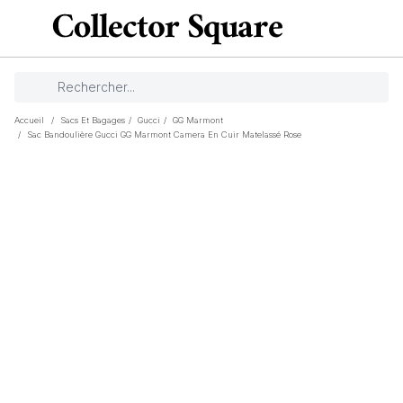
Accueil
/
Sacs Et Bagages
/
Gucci
/
GG Marmont
/
Sac Bandoulière Gucci GG Marmont Camera En Cuir Matelassé Rose