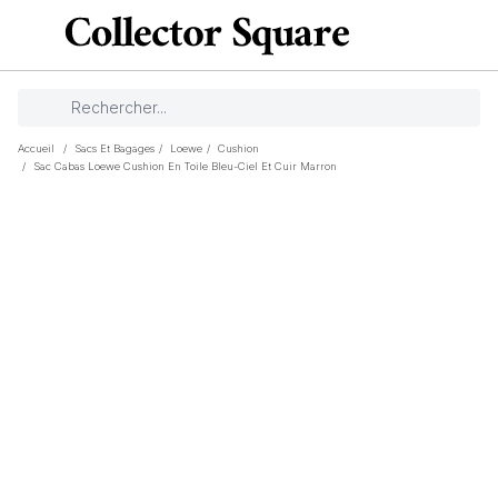
Accueil
/
Sacs Et Bagages
/
Loewe
/
Cushion
/
Sac Cabas Loewe Cushion En Toile Bleu-Ciel Et Cuir Marron