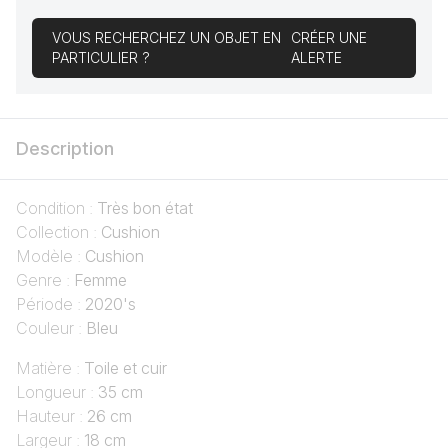
VOUS RECHERCHEZ UN OBJET EN
CRÉER UNE
PARTICULIER ?
ALERTE
Description
Condition :
Très bon état
Collection :
Cushion
Modèle :
Cushion
Genre :
Femme
Période :
2020's
Couleur :
Bleu
Matière :
Toile et cuir
Longueur :
35 cm
Hauteur :
26 cm
Largeur :
18 cm