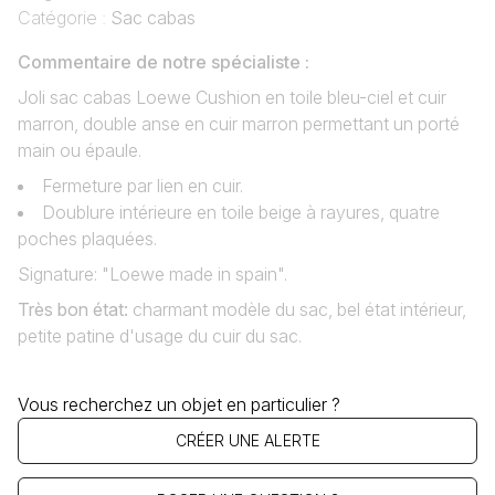
Catégorie :
Sac cabas
Commentaire de notre spécialiste :
Joli sac cabas Loewe Cushion en toile bleu-ciel et cuir
marron, double anse en cuir marron permettant un porté
main ou épaule.
Fermeture par lien en cuir.
Doublure intérieure en toile beige à rayures, quatre
poches plaquées.
Signature: "Loewe made in spain".
Très bon état
:
charmant modèle du sac, bel état intérieur,
petite patine d'usage du cuir du sac.
Vous recherchez un objet en particulier ?
CRÉER UNE ALERTE