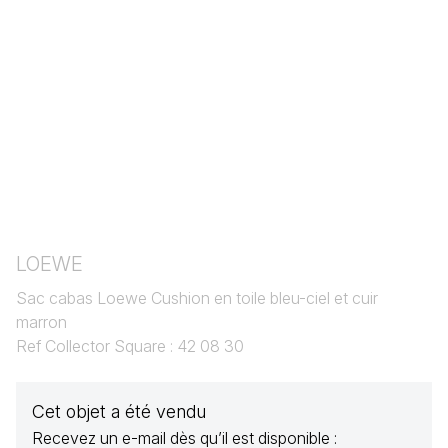
LOEWE
Sac cabas Loewe Cushion en toile bleu-ciel et cuir
marron
Ref Collector Square : 42 08 30
Cet objet a été vendu
Recevez un e-mail dès qu’il est disponible :