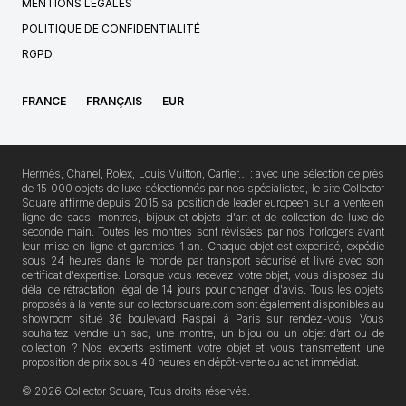
MENTIONS LÉGALES
POLITIQUE DE CONFIDENTIALITÉ
RGPD
FRANCE
FRANÇAIS
EUR
Hermès, Chanel, Rolex, Louis Vuitton, Cartier… : avec une sélection de près
de 15 000 objets de luxe sélectionnés par nos spécialistes, le site Collector
Square affirme depuis 2015 sa position de leader européen sur la vente en
ligne de sacs, montres, bijoux et objets d'art et de collection de luxe de
seconde main. Toutes les montres sont révisées par nos horlogers avant
leur mise en ligne et garanties 1 an. Chaque objet est expertisé, expédié
sous 24 heures dans le monde par transport sécurisé et livré avec son
certificat d'expertise. Lorsque vous recevez votre objet, vous disposez du
délai de rétractation légal de 14 jours pour changer d'avis. Tous les objets
proposés à la vente sur collectorsquare.com sont également disponibles au
showroom situé 36 boulevard Raspail à Paris sur rendez-vous. Vous
souhaitez vendre un sac, une montre, un bijou ou un objet d’art ou de
collection ? Nos experts estiment votre objet et vous transmettent une
proposition de prix sous 48 heures en dépôt-vente ou achat immédiat.
© 2026 Collector Square, Tous droits réservés.