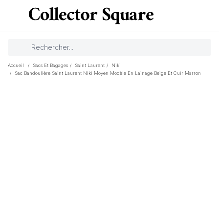
Accueil
/
Sacs Et Bagages
/
Saint Laurent
/
Niki
/
Sac Bandoulière Saint Laurent Niki Moyen Modèle En Lainage Beige Et Cuir Marron