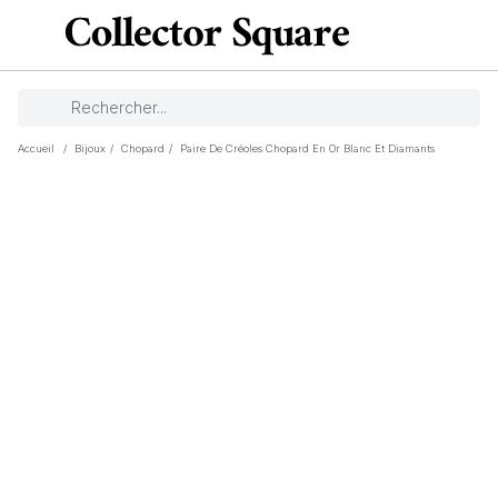
Accueil
/
Bijoux
/
Chopard
/
Paire De Créoles Chopard En Or Blanc Et Diamants