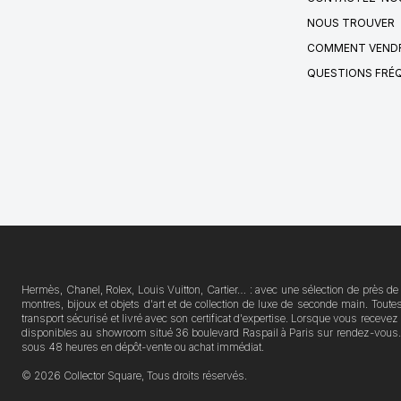
NOUS TROUVER
COMMENT VENDR
QUESTIONS FRÉ
Hermès, Chanel, Rolex, Louis Vuitton, Cartier… : avec une sélection de près de 
montres, bijoux et objets d'art et de collection de luxe de seconde main. Tou
transport sécurisé et livré avec son certificat d'expertise. Lorsque vous receve
disponibles au showroom situé 36 boulevard Raspail à Paris sur rendez-vous. Vo
sous 48 heures en dépôt-vente ou achat immédiat.
© 2026 Collector Square, Tous droits réservés.