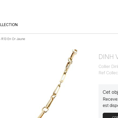
OLLECTION
s R13 En Or Jaune
DINH 
Collier D
Ref Colle
Cet ob
Recevez
est disp
CR