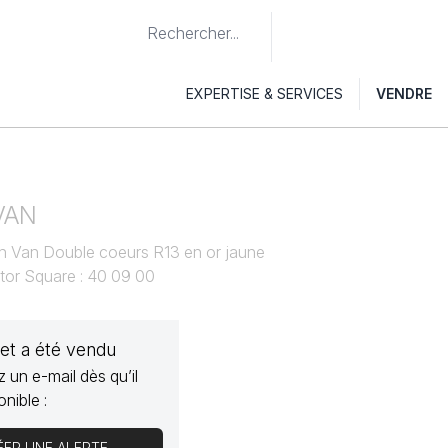
EXPERTISE & SERVICES
VENDRE
VAN
inh Van Double coeurs R13 en or jaune
ctor Square : 40 09 00
jet a été vendu
 un e-mail dès qu’il
onible :
ÉER UNE ALERTE