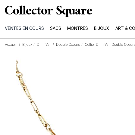
VENTES EN COURS
SACS
MONTRES
BIJOUX
ART & C
Accueil
/
Bijoux
/
Dinh Van
/
Double Coeurs
/
Collier Dinh Van Double Coeur