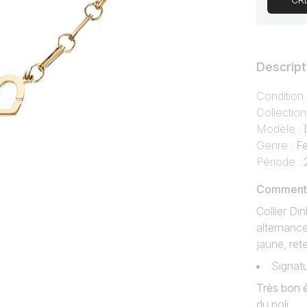
Descript
Condition
Collection
Modèle :
Genre :
F
Période :
Commentai
Collier D
alternance
jaune, ret
Signatu
Très bon 
du poli.