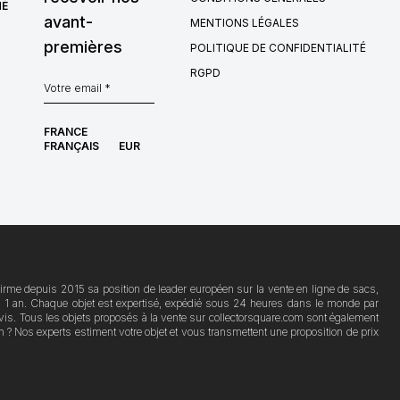
HÉ
avant-
MENTIONS LÉGALES
premières
POLITIQUE DE CONFIDENTIALITÉ
RGPD
FRANCE
FRANÇAIS
EUR
ffirme depuis 2015 sa position de leader européen sur la vente en ligne de sacs,
ies 1 an. Chaque objet est expertisé, expédié sous 24 heures dans le monde par
'avis. Tous les objets proposés à la vente sur collectorsquare.com sont également
? Nos experts estiment votre objet et vous transmettent une proposition de prix