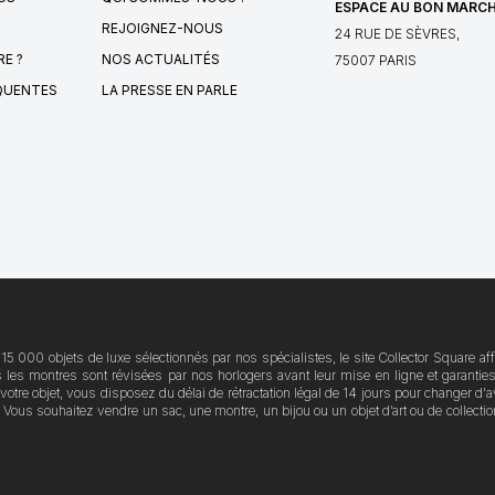
ESPACE AU BON MARC
REJOIGNEZ-NOUS
24 RUE DE SÈVRES,
E ?
NOS ACTUALITÉS
75007 PARIS
QUENTES
LA PRESSE EN PARLE
15 000 objets de luxe sélectionnés par nos spécialistes, le site Collector Square a
tes les montres sont révisées par nos horlogers avant leur mise en ligne et garant
z votre objet, vous disposez du délai de rétractation légal de 14 jours pour changer d
us souhaitez vendre un sac, une montre, un bijou ou un objet d’art ou de collection 