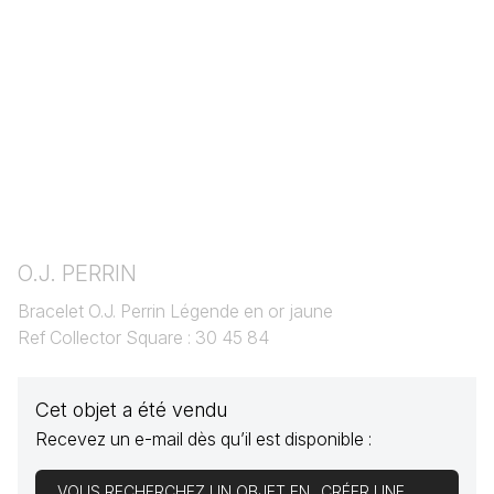
O.J. PERRIN
Bracelet O.J. Perrin Légende en or jaune
Ref Collector Square : 30 45 84
Cet objet a été vendu
Recevez un e-mail dès qu’il est disponible :
VOUS RECHERCHEZ UN OBJET EN
CRÉER UNE