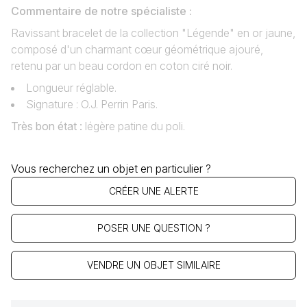
Commentaire de notre spécialiste :
Ravissant bracelet de la collection "Légende" en or jaune,
composé d'un charmant cœur géométrique ajouré,
retenu par un beau cordon en coton ciré noir.
Longueur réglable.
Signature : O.J. Perrin Paris.
Très bon état :
légère patine du poli.
Vous recherchez un objet en particulier ?
CRÉER UNE ALERTE
POSER UNE QUESTION ?
VENDRE UN OBJET SIMILAIRE