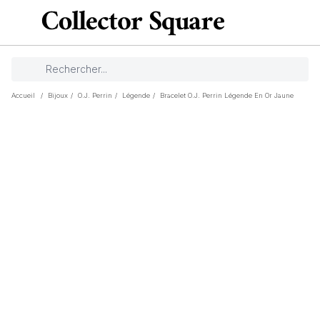
Accueil
/
Bijoux
/
O.J. Perrin
/
Légende
/
Bracelet O.J. Perrin Légende En Or Jaune