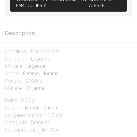
PARTICULIER ?
ALERTE
Description
Condition :
Très bon état
Collection :
Légende
Modèle :
Légende
Genre :
Femme, Homme
Période :
2000's
Matière :
Or jaune
Poids :
2.63 gr.
Largeur du motif :
1,4 cm
Longueur du motif :
1,7 cm
Catégorie :
Bracelet
Longueur ajustable :
Oui