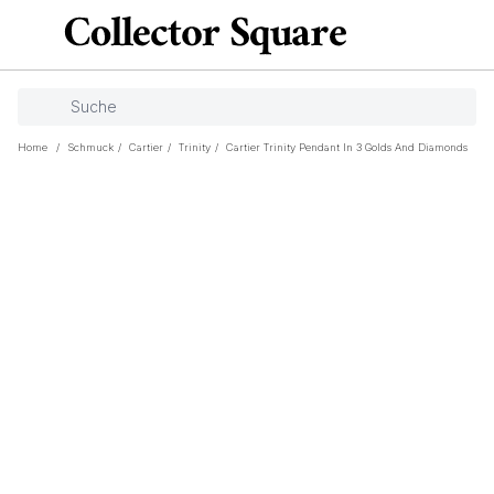
Home
/
Schmuck
/
Cartier
/
Trinity
/
Cartier Trinity Pendant In 3 Golds And Diamonds