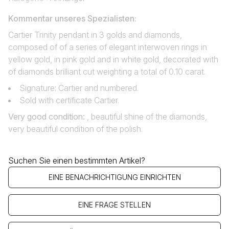
Kommentar unseres Spezialisten:
Cartier Trinity pendant in 3 golds and diamonds,
composed of of a series of elegant interwoven rings in
yellow gold, in pink gold and in white gold, decorated with
of diamonds brilliant cut weighting a total of 0.10 carat.
Signature: Cartier and numbered.
Sold with certificate Cartier.
Very good condition
:
, beautiful shine of the diamonds,
very beautiful condition of the polish.
Suchen Sie einen bestimmten Artikel?
EINE BENACHRICHTIGUNG EINRICHTEN
EINE FRAGE STELLEN