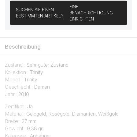
EINE
SUCHEN SIE EINEN
BENACHRICHTIGUNG
BESTIMMTEN ARTIKEL?
EINRICHTEN
Beschreibung
Zustand :
Sehr guter Zustand
Kollektion :
Trinity
Modell :
Trinity
Geschlecht :
Damen
Jahr :
2010
Zertifikat :
Ja
Material :
Gelbgold, Roségold, Diamanten, Weißgold
Breite :
27 mm
Gewicht :
9.38 gr.
Kategorie :
Anhänger