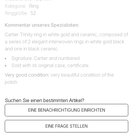
Kategorie :
Ring
Ringgröße :
52
Kommentar unseres Spezialisten:
Cartier Trinity ring in white gold and ceramic, composed of
a series of 2 elegant interwoven rings in white gold black
and one in black ceramic.
Signature: Cartier and numbered.
Sold with its original case, certificate.
Very good condition
:
very beautiful condition of the
polish.
Suchen Sie einen bestimmten Artikel?
EINE BENACHRICHTIGUNG EINRICHTEN
EINE FRAGE STELLEN