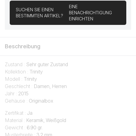
EINE
SUCHEN SIE EINEN
BENACHRICHTIGUNG
BESTIMMTEN ARTIKEL?
EINRICHTEN
Beschreibung
Zustand :
Sehr guter Zustand
Kollektion :
Trinity
Modell :
Trinity
Geschlecht :
Damen, Herren
Jahr :
2015
Gehäuse :
Originalbox
Zertifikat :
Ja
Material :
Keramik, Weißgold
Gewicht :
6.90 gr.
Musterbreite :
3.2 mm