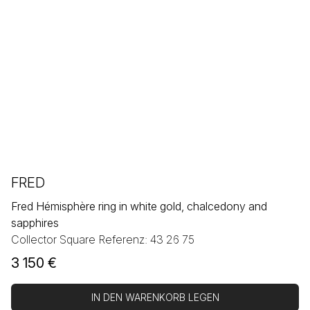
FRED
Fred Hémisphère ring in white gold, chalcedony and
sapphires
Collector Square Referenz: 43 26 75
3 150
€
IN DEN WARENKORB LEGEN