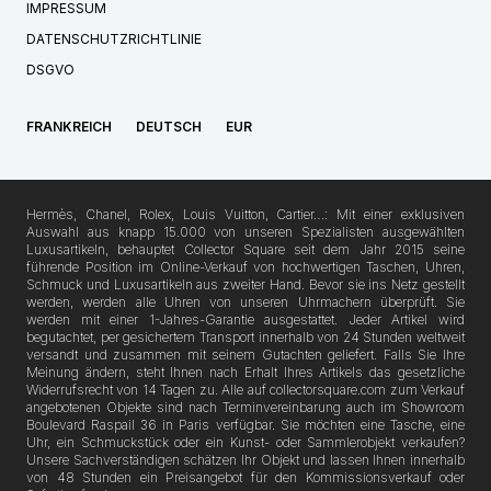
IMPRESSUM
DATENSCHUTZRICHTLINIE
DSGVO
FRANKREICH
DEUTSCH
EUR
Hermès, Chanel, Rolex, Louis Vuitton, Cartier…: Mit einer exklusiven
Auswahl aus knapp 15.000 von unseren Spezialisten ausgewählten
Luxusartikeln, behauptet Collector Square seit dem Jahr 2015 seine
führende Position im Online-Verkauf von hochwertigen Taschen, Uhren,
Schmuck und Luxusartikeln aus zweiter Hand. Bevor sie ins Netz gestellt
werden, werden alle Uhren von unseren Uhrmachern überprüft. Sie
werden mit einer 1-Jahres-Garantie ausgestattet. Jeder Artikel wird
begutachtet, per gesichertem Transport innerhalb von 24 Stunden weltweit
versandt und zusammen mit seinem Gutachten geliefert. Falls Sie Ihre
Meinung ändern, steht Ihnen nach Erhalt Ihres Artikels das gesetzliche
Widerrufsrecht von 14 Tagen zu. Alle auf collectorsquare.com zum Verkauf
angebotenen Objekte sind nach Terminvereinbarung auch im Showroom
Boulevard Raspail 36 in Paris verfügbar. Sie möchten eine Tasche, eine
Uhr, ein Schmuckstück oder ein Kunst- oder Sammlerobjekt verkaufen?
Unsere Sachverständigen schätzen Ihr Objekt und lassen Ihnen innerhalb
von 48 Stunden ein Preisangebot für den Kommissionsverkauf oder