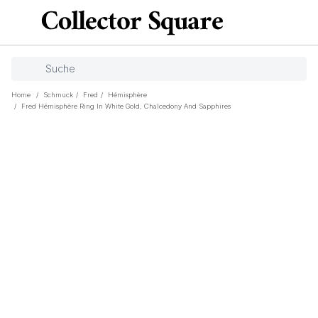
Home
/
Schmuck
/
Fred
/
Hémisphère
/
Fred Hémisphère Ring In White Gold, Chalcedony And Sapphires