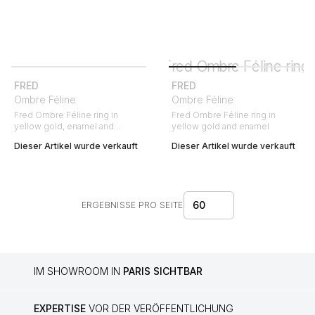
FRED
FRED
Ombre Féline
Ombre Féline
Fred Ombre Féline ring in
Fred Ombre Féline ring in
yellow gold, enamel and
yellow gold and enamel
diamonds
Dieser Artikel wurde verkauft
Dieser Artikel wurde verkauft
60
ERGEBNISSE PRO SEITE
IM SHOWROOM IN
PARIS SICHTBAR
EXPERTISE
VOR DER VERÖFFENTLICHUNG