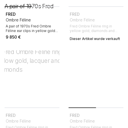
FRED
FRED
Ombre Féline
Ombre Féline
A pair of 1970s Fred Ombre
Fred Ombre Féline ring in
Féline ear clips in yellow gold
yellow gold, diamonds and
and diamonds
enamel
9 850
€
Dieser Artikel wurde verkauft
FRED
FRED
Ombre Féline
Ombre Féline
Fred Ombre Féline ring in
Fred Ombre Féline ring in