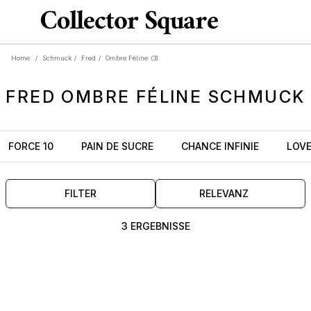
Home
/
Schmuck
/
Fred
/
Ombre Féline
(3)
FRED
OMBRE FÉLINE
SCHMUCK
FORCE 10
PAIN DE SUCRE
CHANCE INFINIE
LOV
FILTER
RELEVANZ
3 ERGEBNISSE