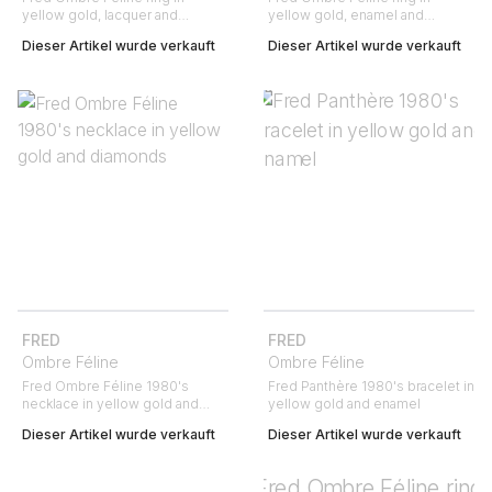
yellow gold, lacquer and
yellow gold, enamel and
diamonds
diamonds
Dieser Artikel wurde verkauft
Dieser Artikel wurde verkauft
FRED
FRED
Ombre Féline
Ombre Féline
Fred Ombre Féline 1980's
Fred Panthère 1980's bracelet in
necklace in yellow gold and
yellow gold and enamel
diamonds
Dieser Artikel wurde verkauft
Dieser Artikel wurde verkauft