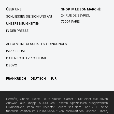
ÜBER UNS
SHOP IM LE BON MARCHÉ
24 RUE DE SÈVRES,
SCHLIESSEN SIE SICH UNS AN!
75007 PARIS
UNSERE NEUIGKEITEN
IN DER PRESSE
ALLGEMEINE GESCHÄFTSBEDINGUNGEN
IMPRESSUM
DATENSCHUTZRICHTLINIE
DSGVO
FRANKREICH
DEUTSCH
EUR
Hermès, Chanel, Rolex, Louis Vuitton, Cartier…: Mit einer exklusiven
Auswahl aus knapp 15.000 von unseren Spezialisten ausgewählten
Luxusartikeln, behauptet Collector Square seit dem Jahr 2015 seine
führende Position im Online-Verkauf von hochwertigen Taschen, Uhren,