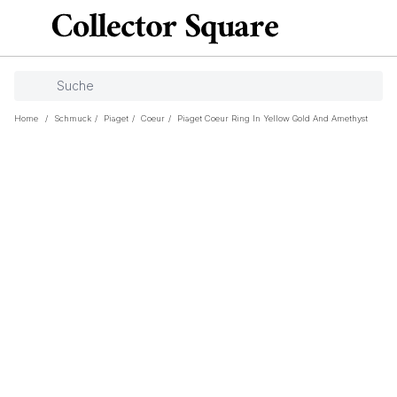
Home
/
Schmuck
/
Piaget
/
Coeur
/
Piaget Coeur Ring In Yellow Gold And Amethyst