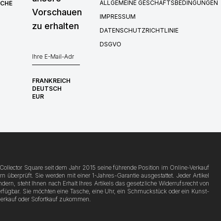
ALLGEMEINE GESCHÄFTSBEDINGUNGEN
RCHÉ
Vorschauen
IMPRESSUM
zu erhalten
DATENSCHUTZRICHTLINIE
DSGVO
FRANKREICH
DEUTSCH
EUR
Collector Square seit dem Jahr 2015 seine führende Position im Online-Verkauf
berprüft. Sie werden mit einer 1-Jahres-Garantie ausgestattet. Jeder Artikel
ern, steht Ihnen nach Erhalt Ihres Artikels das gesetzliche Widerrufsrecht von
fügbar. Sie möchten eine Tasche, eine Uhr, ein Schmuckstück oder ein Kunst-
verkauf oder Sofortkauf zukommen.