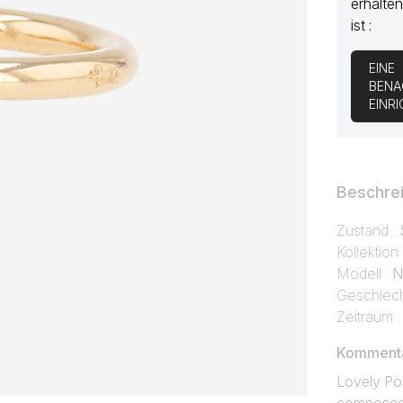
erhalten
ist :
EINE
BENA
EINR
Beschre
Zustand :
Kollektion
Modell :
N
Geschlech
Zeitraum 
Kommentar
Lovely Pom