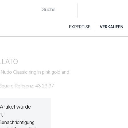
EXPERTISE
VERKAUFEN
LLATO
Nudo Classic ring in pink gold and
 Square Referenz: 43 23 97
 Artikel wurde
ft
Benachrichtigung