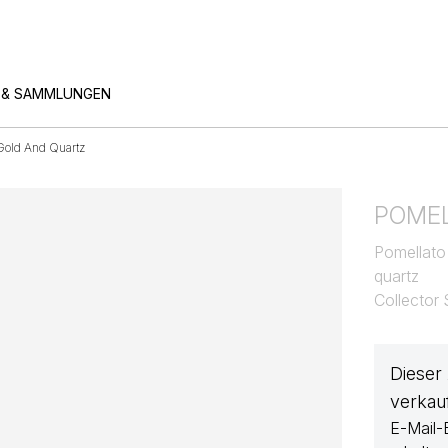
 & SAMMLUNGEN
 Gold And Quartz
POME
Pomellato 
quartz
Collector
Dieser
verkau
E-Mail-