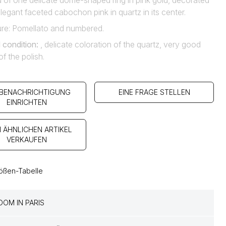
of one delicate dome-shaped ring in pink gold, decorated
legant faceted cabochon pink in quartz in its center.
ure: Pomellato and numbered.
 condition
:
, delicate coloration of the quartz, very good
of the polish.
 BENACHRICHTIGUNG
EINE FRAGE STELLEN
EINRICHTEN
N ÄHNLICHEN ARTIKEL
VERKAUFEN
ößen-Tabelle
OM IN PARIS