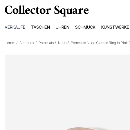
VERKÄUFE
TASCHEN
UHREN
SCHMUCK
KUNSTWERKE
Home
/
Schmuck
/
Pomellato
/
Nudo
/
Pomellato Nudo Classic Ring In Pink