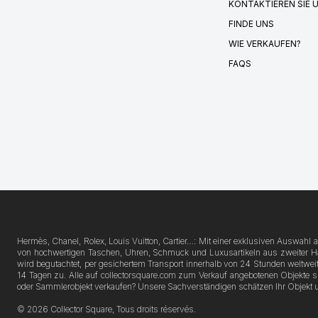
KONTAKTIEREN SIE 
FINDE UNS
WIE VERKAUFEN?
FAQS
Hermès, Chanel, Rolex, Louis Vuitton, Cartier…: Mit einer exklusiven Auswahl
von hochwertigen Taschen, Uhren, Schmuck und Luxusartikeln aus zweiter Hand
wird begutachtet, per gesichertem Transport innerhalb von 24 Stunden weltweit
14 Tagen zu. Alle auf collectorsquare.com zum Verkauf angebotenen Objekte 
oder Sammlerobjekt verkaufen? Unsere Sachverständigen schätzen Ihr Objekt 
© 2026 Collector Square, Tous droits réservés.