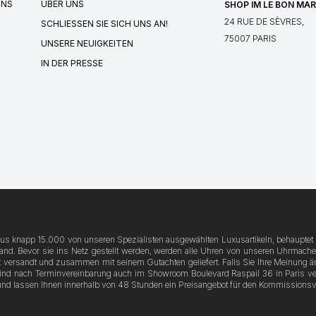
UNS
ÜBER UNS
SHOP IM LE BON MA
24 RUE DE SÈVRES,
SCHLIESSEN SIE SICH UNS AN!
75007 PARIS
UNSERE NEUIGKEITEN
IN DER PRESSE
 aus knapp 15.000 von unseren Spezialisten ausgewählten Luxusartikeln, behauptet 
. Bevor sie ins Netz gestellt werden, werden alle Uhren von unseren Uhrmachern ü
 versandt und zusammen mit seinem Gutachten geliefert. Falls Sie Ihre Meinung änd
sind nach Terminvereinbarung auch im Showroom Boulevard Raspail 36 in Paris ver
und lassen Ihnen innerhalb von 48 Stunden ein Preisangebot für den Kommissions