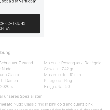
, sobald er verfügbar
CHRICHTIGUNG
ICHTEN
ibung
Sehr guter Zustand
Material :
Rosenquarz, Roségold
 :
Nudo
Gewicht :
7.42 gr.
udo Classic
Musterbreite :
10 mm
t :
Damen
Kategorie :
Ring
:
2020's
Ringgröße :
50
 unseres Spezialisten:
ellato Nudo Classic ring in pink gold and quartz pink,