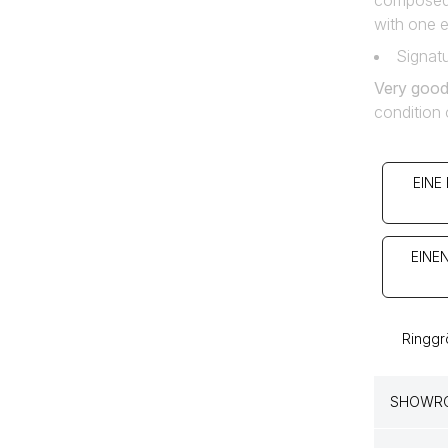
composed 
with one e
Signat
Very good
condition 
EINE
EINE
Ringgr
SHOWRO