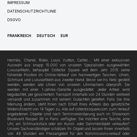
IMPRESSUM
DATENSCHUTZRICHTLINIE
DSGVO
FRANKREICH
DEUTSCH
EUR
Hermès, Chanel, Rolex, Louis Vuitton, Cartier…: Mit einer exklusiven
Auswahl aus knapp 15.000 von unseren Spezialisten ausgewählten
Luxusartikeln, behauptet Collector Square seit dem Jahr 2015 seine
führende Position im Online-Verkauf von hochwertigen Taschen, Uhren,
Schmuck und Luxusartikeln aus zweiter Hand. Bevor sie ins Netz gestellt
werden, werden alle Uhren von unseren Uhrmachern überprüft. Sie
werden mit einer 1-Jahres-Garantie ausgestattet. Jeder Artikel wird
begutachtet, per gesichertem Transport innerhalb von 24 Stunden weltweit
versandt und zusammen mit seinem Gutachten geliefert. Falls Sie Ihre
Meinung ändern, steht Ihnen nach Erhalt Ihres Artikels das gesetzliche
Widerrufsrecht von 14 Tagen zu. Alle auf collectorsquare.com zum Verkauf
angebotenen Objekte sind nach Terminvereinbarung auch im Showroom
Boulevard Raspail 36 in Paris verfügbar. Sie möchten eine Tasche, eine
Uhr, ein Schmuckstück oder ein Kunst- oder Sammlerobjekt verkaufen?
Unsere Sachverständigen schätzen Ihr Objekt und lassen Ihnen innerhalb
von 48 Stunden ein Preisangebot für den Kommissionsverkauf oder