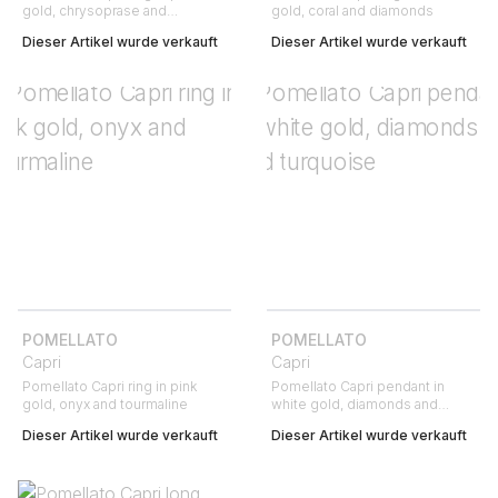
gold, chrysoprase and
gold, coral and diamonds
sapphires
Dieser Artikel wurde verkauft
Dieser Artikel wurde verkauft
POMELLATO
POMELLATO
Capri
Capri
Pomellato Capri ring in pink
Pomellato Capri pendant in
gold, onyx and tourmaline
white gold, diamonds and
turquoise
Dieser Artikel wurde verkauft
Dieser Artikel wurde verkauft