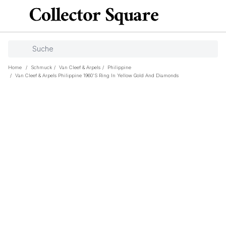
Home
/
Schmuck
/
Van Cleef & Arpels
/
Philippine
/
Van Cleef & Arpels Philippine 1960's Ring In Yellow Gold And Diamonds