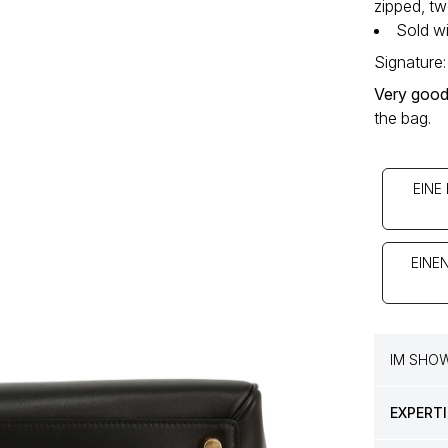
zipped, t
Sold wi
Signature:
Very good
the bag.
EINE
EINE
IM SHO
EXPERTI