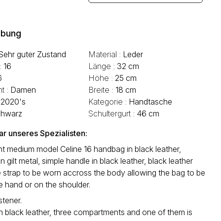
ibung
Sehr guter Zustand
Material :
Leder
 :
16
Länge :
32 cm
6
Höhe :
25 cm
t :
Damen
Breite :
18 cm
:
2020's
Kategorie :
Handtasche
hwarz
Schultergurt :
46 cm
 unseres Spezialisten:
t medium model Celine 16 handbag in black leather,
n gilt metal, simple handle in black leather, black leather
 strap to be worn accross the body allowing the bag to be
e hand or on the shoulder.
stener.
in black leather, three compartments and one of them is