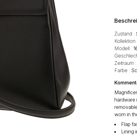
Beschre
Zustand :
Kollektion
Modell :
1
Geschlech
Zeitraum 
Farbe :
Sc
Kommentar
Magnificen
hardware i
removable
worn in th
Flap fa
Lining 