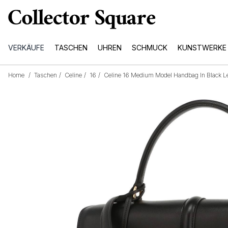
VERKÄUFE
TASCHEN
UHREN
SCHMUCK
KUNSTWERKE
Home
/
Taschen
/
Celine
/
16
/
Celine 16 Medium Model Handbag In Black Le