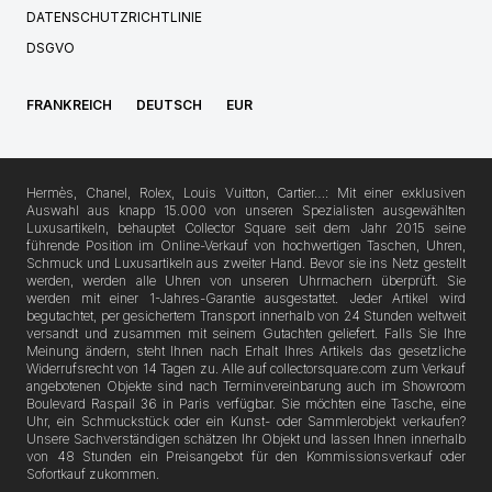
DATENSCHUTZRICHTLINIE
DSGVO
FRANKREICH
DEUTSCH
EUR
Hermès, Chanel, Rolex, Louis Vuitton, Cartier…: Mit einer exklusiven
Auswahl aus knapp 15.000 von unseren Spezialisten ausgewählten
Luxusartikeln, behauptet Collector Square seit dem Jahr 2015 seine
führende Position im Online-Verkauf von hochwertigen Taschen, Uhren,
Schmuck und Luxusartikeln aus zweiter Hand. Bevor sie ins Netz gestellt
werden, werden alle Uhren von unseren Uhrmachern überprüft. Sie
werden mit einer 1-Jahres-Garantie ausgestattet. Jeder Artikel wird
begutachtet, per gesichertem Transport innerhalb von 24 Stunden weltweit
versandt und zusammen mit seinem Gutachten geliefert. Falls Sie Ihre
Meinung ändern, steht Ihnen nach Erhalt Ihres Artikels das gesetzliche
Widerrufsrecht von 14 Tagen zu. Alle auf collectorsquare.com zum Verkauf
angebotenen Objekte sind nach Terminvereinbarung auch im Showroom
Boulevard Raspail 36 in Paris verfügbar. Sie möchten eine Tasche, eine
Uhr, ein Schmuckstück oder ein Kunst- oder Sammlerobjekt verkaufen?
Unsere Sachverständigen schätzen Ihr Objekt und lassen Ihnen innerhalb
von 48 Stunden ein Preisangebot für den Kommissionsverkauf oder
Sofortkauf zukommen.