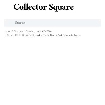
Home
/
Taschen
/
Chanel
/
Knock On Wood
/
Chanel Knock On Wood Shoulder Bag In Brown And Burgundy Tweed