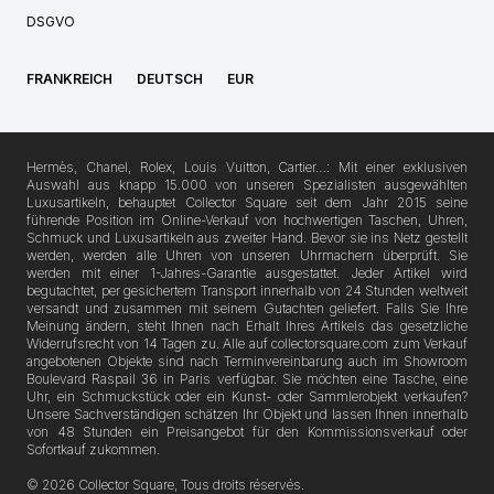
DSGVO
FRANKREICH
DEUTSCH
EUR
Hermès, Chanel, Rolex, Louis Vuitton, Cartier…: Mit einer exklusiven
Auswahl aus knapp 15.000 von unseren Spezialisten ausgewählten
Luxusartikeln, behauptet Collector Square seit dem Jahr 2015 seine
führende Position im Online-Verkauf von hochwertigen Taschen, Uhren,
Schmuck und Luxusartikeln aus zweiter Hand. Bevor sie ins Netz gestellt
werden, werden alle Uhren von unseren Uhrmachern überprüft. Sie
werden mit einer 1-Jahres-Garantie ausgestattet. Jeder Artikel wird
begutachtet, per gesichertem Transport innerhalb von 24 Stunden weltweit
versandt und zusammen mit seinem Gutachten geliefert. Falls Sie Ihre
Meinung ändern, steht Ihnen nach Erhalt Ihres Artikels das gesetzliche
Widerrufsrecht von 14 Tagen zu. Alle auf collectorsquare.com zum Verkauf
angebotenen Objekte sind nach Terminvereinbarung auch im Showroom
Boulevard Raspail 36 in Paris verfügbar. Sie möchten eine Tasche, eine
Uhr, ein Schmuckstück oder ein Kunst- oder Sammlerobjekt verkaufen?
Unsere Sachverständigen schätzen Ihr Objekt und lassen Ihnen innerhalb
von 48 Stunden ein Preisangebot für den Kommissionsverkauf oder
Sofortkauf zukommen.
© 2026 Collector Square, Tous droits réservés.