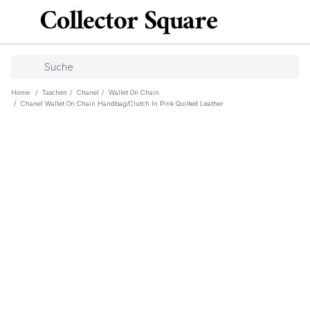
Home
/
Taschen
/
Chanel
/
Wallet On Chain
/
Chanel Wallet On Chain Handbag/clutch In Pink Quilted Leather