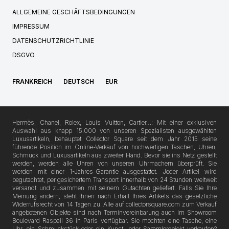
ALLGEMEINE GESCHÄFTSBEDINGUNGEN
IMPRESSUM
DATENSCHUTZRICHTLINIE
DSGVO
FRANKREICH
DEUTSCH
EUR
Hermès, Chanel, Rolex, Louis Vuitton, Cartier…: Mit einer exklusiven
Auswahl aus knapp 15.000 von unseren Spezialisten ausgewählten
Luxusartikeln, behauptet Collector Square seit dem Jahr 2015 seine
führende Position im Online-Verkauf von hochwertigen Taschen, Uhren,
Schmuck und Luxusartikeln aus zweiter Hand. Bevor sie ins Netz gestellt
werden, werden alle Uhren von unseren Uhrmachern überprüft. Sie
werden mit einer 1-Jahres-Garantie ausgestattet. Jeder Artikel wird
begutachtet, per gesichertem Transport innerhalb von 24 Stunden weltweit
versandt und zusammen mit seinem Gutachten geliefert. Falls Sie Ihre
Meinung ändern, steht Ihnen nach Erhalt Ihres Artikels das gesetzliche
Widerrufsrecht von 14 Tagen zu. Alle auf collectorsquare.com zum Verkauf
angebotenen Objekte sind nach Terminvereinbarung auch im Showroom
Boulevard Raspail 36 in Paris verfügbar. Sie möchten eine Tasche, eine
Uhr, ein Schmuckstück oder ein Kunst- oder Sammlerobjekt verkaufen?