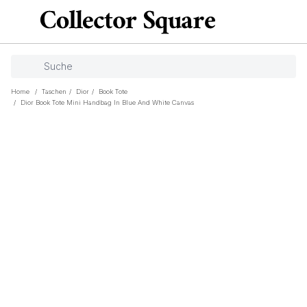
Home
/
Taschen
/
Dior
/
Book Tote
/
Dior Book Tote Mini Handbag In Blue And White Canvas