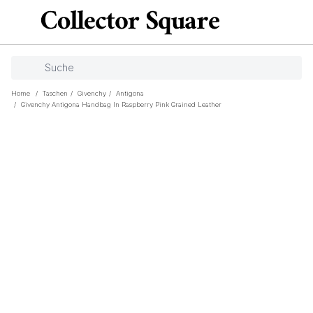
Home
/
Taschen
/
Givenchy
/
Antigona
/
Givenchy Antigona Handbag In Raspberry Pink Grained Leather