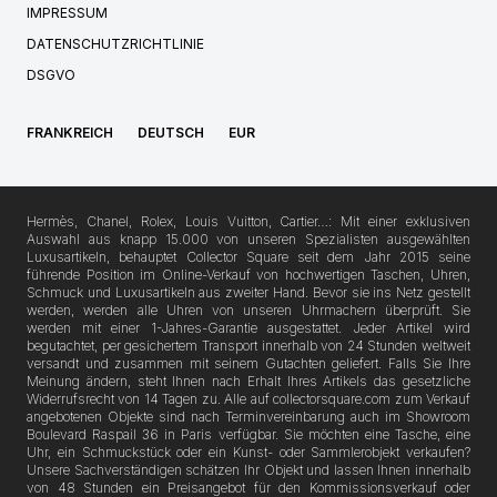
IMPRESSUM
DATENSCHUTZRICHTLINIE
DSGVO
FRANKREICH
DEUTSCH
EUR
Hermès, Chanel, Rolex, Louis Vuitton, Cartier…: Mit einer exklusiven
Auswahl aus knapp 15.000 von unseren Spezialisten ausgewählten
Luxusartikeln, behauptet Collector Square seit dem Jahr 2015 seine
führende Position im Online-Verkauf von hochwertigen Taschen, Uhren,
Schmuck und Luxusartikeln aus zweiter Hand. Bevor sie ins Netz gestellt
werden, werden alle Uhren von unseren Uhrmachern überprüft. Sie
werden mit einer 1-Jahres-Garantie ausgestattet. Jeder Artikel wird
begutachtet, per gesichertem Transport innerhalb von 24 Stunden weltweit
versandt und zusammen mit seinem Gutachten geliefert. Falls Sie Ihre
Meinung ändern, steht Ihnen nach Erhalt Ihres Artikels das gesetzliche
Widerrufsrecht von 14 Tagen zu. Alle auf collectorsquare.com zum Verkauf
angebotenen Objekte sind nach Terminvereinbarung auch im Showroom
Boulevard Raspail 36 in Paris verfügbar. Sie möchten eine Tasche, eine
Uhr, ein Schmuckstück oder ein Kunst- oder Sammlerobjekt verkaufen?
Unsere Sachverständigen schätzen Ihr Objekt und lassen Ihnen innerhalb
von 48 Stunden ein Preisangebot für den Kommissionsverkauf oder