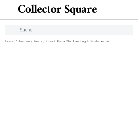
Home
/
Taschen
/
Prada
/
Cleo
/
Prada Cleo Handbag In White Leather