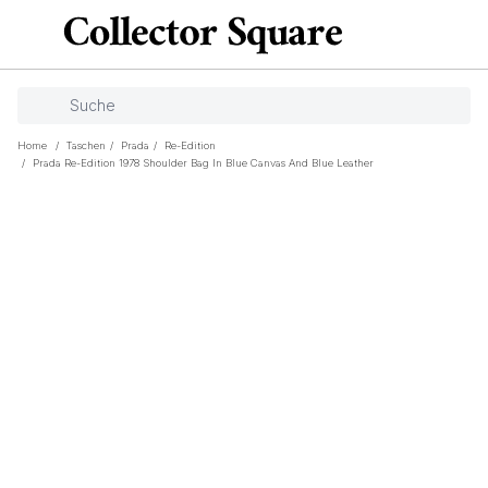
Home
/
Taschen
/
Prada
/
Re-Edition
/
Prada Re-Edition 1978 Shoulder Bag In Blue Canvas And Blue Leather