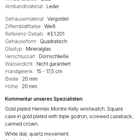
Armbandmaterial :
Leder
Gehäusematerial :
Vergoldet
Ziffernblattfarbe :
Weiß
Referenz-Details :
KE1.201
Gehäuseform :
Quadratisch
Glastyp :
Mineralglas
Verschlussart :
Dornschließe
Wasserdicht :
Nicht garantiert
Handgelenk :
15 - 17,5 cm
Breite :
20 mm
Höhe :
20 mm
Kommentar unseres Spezialisten:
Gold plated Hermès Montre Kelly wristwatch. Square
case in gold plated with triple godron, screwed caseback,
canned crown.
White dial, quartz movement.