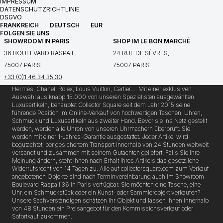
IMPRESSUM
DATENSCHUTZRICHTLINIE
DSGVO
FRANKREICH
DEUTSCH
EUR
FOLGEN SIE UNS
SHOWROOM IN PARIS
SHOP IM LE BON MARCHÉ
36 BOULEVARD RASPAIL,
24 RUE DE SÈVRES,
75007 PARIS
75007 PARIS
+33 (0)1 46 34 35 30
Hermès, Chanel, Rolex, Louis Vuitton, Cartier…: Mit einer exklusiven
Auswahl aus knapp 15.000 von unseren Spezialisten ausgewählten
Luxusartikeln, behauptet Collector Square seit dem Jahr 2015 seine
führende Position im Online-Verkauf von hochwertigen Taschen, Uhren,
Schmuck und Luxusartikeln aus zweiter Hand. Bevor sie ins Netz gestellt
werden, werden alle Uhren von unseren Uhrmachern überprüft. Sie
werden mit einer 1-Jahres-Garantie ausgestattet. Jeder Artikel wird
begutachtet, per gesichertem Transport innerhalb von 24 Stunden weltweit
versandt und zusammen mit seinem Gutachten geliefert. Falls Sie Ihre
Meinung ändern, steht Ihnen nach Erhalt Ihres Artikels das gesetzliche
Widerrufsrecht von 14 Tagen zu. Alle auf collectorsquare.com zum Verkauf
angebotenen Objekte sind nach Terminvereinbarung auch im Showroom
Boulevard Raspail 36 in Paris verfügbar. Sie möchten eine Tasche, eine
Uhr, ein Schmuckstück oder ein Kunst- oder Sammlerobjekt verkaufen?
Unsere Sachverständigen schätzen Ihr Objekt und lassen Ihnen innerhalb
von 48 Stunden ein Preisangebot für den Kommissionsverkauf oder
Sofortkauf zukommen.