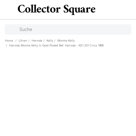
Home
/
Uhren
/
Hermès
/
Kelly
/
Montre Kelly
/
Hermès Montre Kelly In Gold Plated Ref: Hermès - KE1.201 Circa 1990