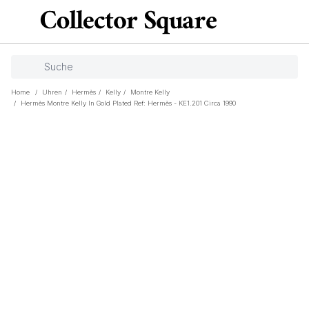
Home
/
Uhren
/
Hermès
/
Kelly
/
Montre Kelly
/
Hermès Montre Kelly In Gold Plated Ref: Hermès - KE1.201 Circa 1990