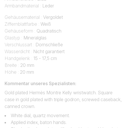
Armbandmaterial :
Leder
Gehäusematerial :
Vergoldet
Ziffernblattfarbe :
Weiß
Gehäuseform :
Quadratisch
Glastyp :
Mineralglas
Verschlussart :
Dornschließe
Wasserdicht :
Nicht garantiert
Handgelenk :
15 - 17,5 cm
Breite :
20 mm
Höhe :
20 mm
Kommentar unseres Spezialisten:
Gold plated Hermès Montre Kelly wristwatch. Square
case in gold plated with triple godron, screwed caseback,
canned crown.
White dial, quartz movement.
Applied index, baton hands.