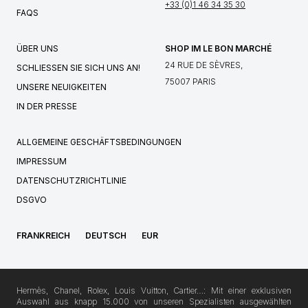
+33 (0)1 46 34 35 30
FAQS
ÜBER UNS
SHOP IM LE BON MARCHÉ
24 RUE DE SÈVRES,
SCHLIESSEN SIE SICH UNS AN!
75007 PARIS
UNSERE NEUIGKEITEN
IN DER PRESSE
ALLGEMEINE GESCHÄFTSBEDINGUNGEN
IMPRESSUM
DATENSCHUTZRICHTLINIE
DSGVO
FRANKREICH
DEUTSCH
EUR
Hermès, Chanel, Rolex, Louis Vuitton, Cartier…: Mit einer exklusiven
Auswahl aus knapp 15.000 von unseren Spezialisten ausgewählten