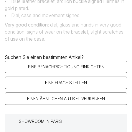
Blue leather bracelet, ardillon buckle signed Hermès in
gold plated.
Dial‚ case and movement signed.
Very good condition
:
dial, glass and hands in very good
condition, signs of wear on the bracelet, slight scratches
of use on the case.
Suchen Sie einen bestimmten Artikel?
EINE BENACHRICHTIGUNG EINRICHTEN
EINE FRAGE STELLEN
EINEN ÄHNLICHEN ARTIKEL VERKAUFEN
SHOWROOM IN PARIS