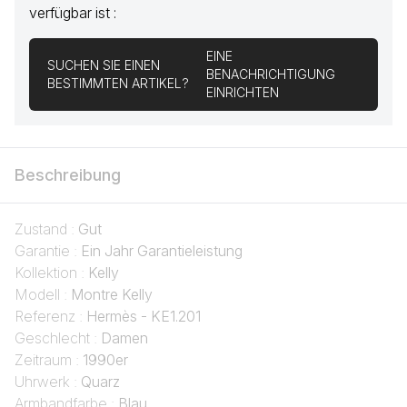
verfügbar ist :
EINE
SUCHEN SIE EINEN
BENACHRICHTIGUNG
BESTIMMTEN ARTIKEL?
EINRICHTEN
Beschreibung
Zustand :
Gut
Garantie :
Ein Jahr Garantieleistung
Kollektion :
Kelly
Modell :
Montre Kelly
Referenz :
Hermès - KE1.201
Geschlecht :
Damen
Zeitraum :
1990er
Uhrwerk :
Quarz
Armbandfarbe :
Blau