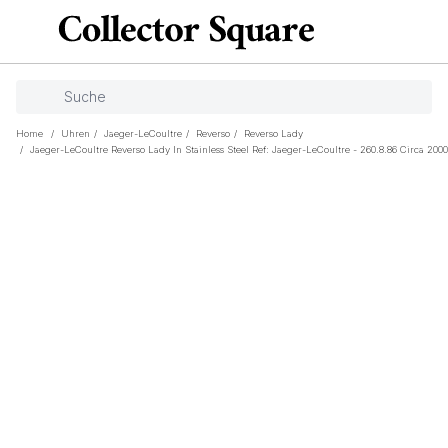
Home
/
Uhren
/
Jaeger-LeCoultre
/
Reverso
/
Reverso Lady
/
Jaeger-LeCoultre Reverso Lady In Stainless Steel Ref: Jaeger-LeCoultre - 260.8.86 Circa 2000