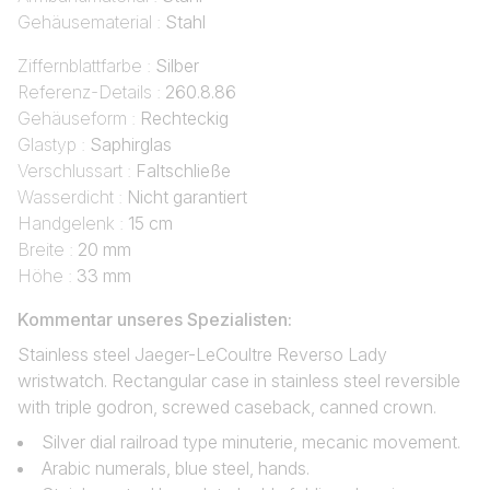
Gehäusematerial :
Stahl
Ziffernblattfarbe :
Silber
Referenz-Details :
260.8.86
Gehäuseform :
Rechteckig
Glastyp :
Saphirglas
Verschlussart :
Faltschließe
Wasserdicht :
Nicht garantiert
Handgelenk :
15 cm
Breite :
20 mm
Höhe :
33 mm
Kommentar unseres Spezialisten:
Stainless steel Jaeger-LeCoultre Reverso Lady
wristwatch. Rectangular case in stainless steel reversible
with triple godron, screwed caseback, canned crown.
Silver dial railroad type minuterie, mecanic movement.
Arabic numerals, blue steel, hands.