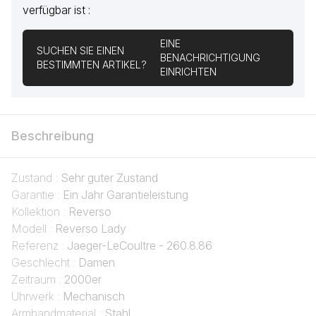
verfügbar ist :
EINE
SUCHEN SIE EINEN
BENACHRICHTIGUNG
BESTIMMTEN ARTIKEL?
EINRICHTEN
Beschreibung
Zustand :
Sehr guter Zustand
Garantie :
Ein Jahr Garantieleistung
Kollektion :
Reverso
Modell :
Reverso Lady
Referenz :
Jaeger-LeCoultre - 260.8.86
Geschlecht :
Damen
Zeitraum :
2000er
Uhrwerk :
Mechanisch
Armbandmaterial :
Stahl