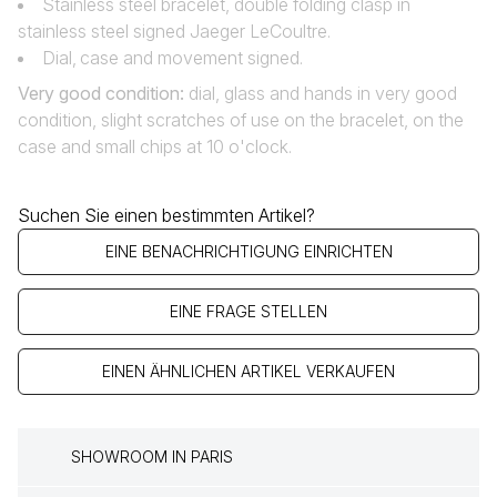
Stainless steel bracelet, double folding clasp in
stainless steel signed Jaeger LeCoultre.
Dial‚ case and movement signed.
Very good condition
:
dial, glass and hands in very good
condition, slight scratches of use on the bracelet, on the
case and small chips at 10 o'clock.
Suchen Sie einen bestimmten Artikel?
EINE BENACHRICHTIGUNG EINRICHTEN
EINE FRAGE STELLEN
EINEN ÄHNLICHEN ARTIKEL VERKAUFEN
SHOWROOM IN PARIS