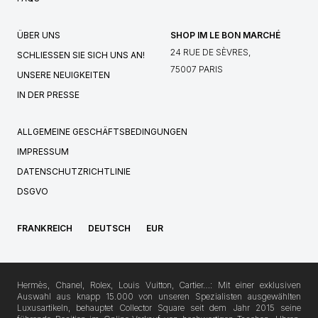
ÜBER UNS
SHOP IM LE BON MARCHÉ
24 RUE DE SÈVRES,
SCHLIESSEN SIE SICH UNS AN!
75007 PARIS
UNSERE NEUIGKEITEN
IN DER PRESSE
ALLGEMEINE GESCHÄFTSBEDINGUNGEN
IMPRESSUM
DATENSCHUTZRICHTLINIE
DSGVO
FRANKREICH
DEUTSCH
EUR
Hermès, Chanel, Rolex, Louis Vuitton, Cartier…: Mit einer exklusiven
Auswahl aus knapp 15.000 von unseren Spezialisten ausgewählten
Luxusartikeln, behauptet Collector Square seit dem Jahr 2015 seine