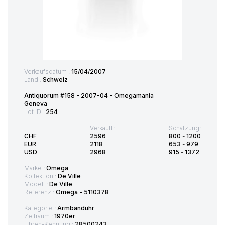
Verkaufsdatum :
15/04/2007
Land :
Schweiz
Antiquorum #158 - 2007-04 - Omegamania
Geneva
Lot ID :
254
Verkauft:
Schätzung:
CHF
2596
800
-
1200
EUR
2118
653
-
979
USD
2968
915
-
1372
Marke :
Omega
Kollektion :
De Ville
Modell :
De Ville
Referenz :
Omega - 5110378
Kategorie :
Armbanduhr
Zeitraum :
1970er
Uhren-Kennung :
28500243