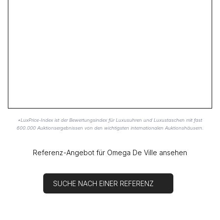
*LuxPrice-Index ist der Bewertungsindex für Luxusuhren und Luxustaschen mit fast
600.000 Auktionsergebnissen von den wichtigsten internationalen Auktionshäusern.
Referenz-Angebot für Omega De Ville ansehen
SUCHE NACH EINER REFERENZ