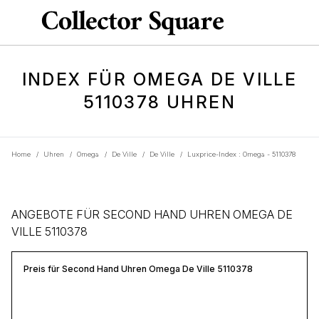
INDEX FÜR OMEGA DE VILLE
5110378 UHREN
Home
/
Uhren
/
Omega
/
De Ville
/
De Ville
/
Luxprice-Index : Omega - 5110378
ANGEBOTE FÜR SECOND HAND UHREN OMEGA DE
VILLE 5110378
Preis für Second Hand Uhren Omega De Ville 5110378