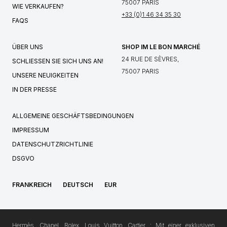
75007 PARIS
WIE VERKAUFEN?
+33 (0)1 46 34 35 30
FAQS
ÜBER UNS
SHOP IM LE BON MARCHÉ
24 RUE DE SÈVRES,
SCHLIESSEN SIE SICH UNS AN!
75007 PARIS
UNSERE NEUIGKEITEN
IN DER PRESSE
ALLGEMEINE GESCHÄFTSBEDINGUNGEN
IMPRESSUM
DATENSCHUTZRICHTLINIE
DSGVO
FRANKREICH
DEUTSCH
EUR
Hermès, Chanel, Rolex, Louis Vuitton, Cartier…: Mit einer exklusiven