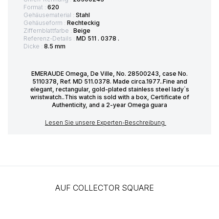
Format :
620
Gehäusematerial :
Stahl
Gehäuseform :
Rechteckig
Ziffernblattfarbe :
Beige
Referenz-Details :
MD 511 . 0378 .
Dicke :
8.5 mm
EMERAUDE Omega, De Ville, No. 28500243, case No.
5110378, Ref. MD 511.0378. Made circa.1977..Fine and
elegant, rectangular, gold-plated stainless steel lady`s
wristwatch..This watch is sold with a box, Certificate of
Authenticity, and a 2-year Omega guara
Lesen Sie unsere Experten-Beschreibung
AUF COLLECTOR SQUARE