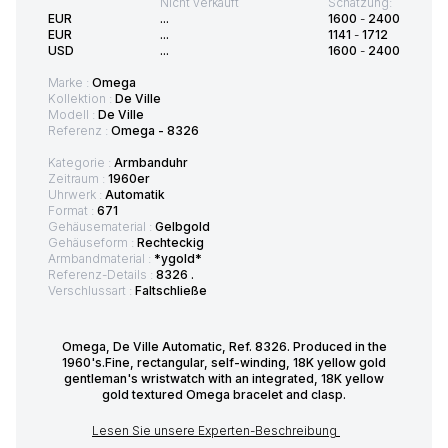
Nicht verkauft
Schätzung:
EUR
...
1600
-
2400
EUR
...
1141
-
1712
USD
...
1600
-
2400
Marke :
Omega
Kollektion :
De Ville
Modell :
De Ville
Referenz :
Omega - 8326
Kategorie :
Armbanduhr
Zeitraum :
1960er
Uhrwerk :
Automatik
Format :
671
Gehäusematerial :
Gelbgold
Gehäuseform :
Rechteckig
Armbandmaterial :
*ygold*
Referenz-Details :
8326 .
Verschlussart :
Faltschließe
Omega, De Ville Automatic, Ref. 8326. Produced in the
1960's.Fine, rectangular, self-winding, 18K yellow gold
gentleman's wristwatch with an integrated, 18K yellow
gold textured Omega bracelet and clasp.
Lesen Sie unsere Experten-Beschreibung