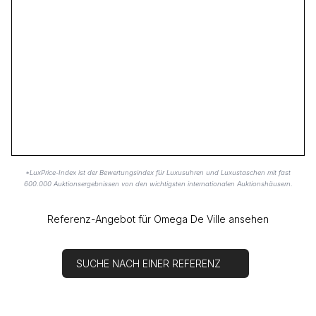
*LuxPrice-Index ist der Bewertungsindex für Luxusuhren und Luxustaschen mit fast
600.000 Auktionsergebnissen von den wichtigsten internationalen Auktionshäusern.
Referenz-Angebot für Omega De Ville ansehen
SUCHE NACH EINER REFERENZ