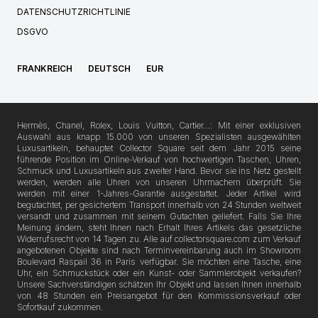
DATENSCHUTZRICHTLINIE
DSGVO
FRANKREICH
DEUTSCH
EUR
Hermès, Chanel, Rolex, Louis Vuitton, Cartier…: Mit einer exklusiven
Auswahl aus knapp 15.000 von unseren Spezialisten ausgewählten
Luxusartikeln, behauptet Collector Square seit dem Jahr 2015 seine
führende Position im Online-Verkauf von hochwertigen Taschen, Uhren,
Schmuck und Luxusartikeln aus zweiter Hand. Bevor sie ins Netz gestellt
werden, werden alle Uhren von unseren Uhrmachern überprüft. Sie
werden mit einer 1-Jahres-Garantie ausgestattet. Jeder Artikel wird
begutachtet, per gesichertem Transport innerhalb von 24 Stunden weltweit
versandt und zusammen mit seinem Gutachten geliefert. Falls Sie Ihre
Meinung ändern, steht Ihnen nach Erhalt Ihres Artikels das gesetzliche
Widerrufsrecht von 14 Tagen zu. Alle auf collectorsquare.com zum Verkauf
angebotenen Objekte sind nach Terminvereinbarung auch im Showroom
Boulevard Raspail 36 in Paris verfügbar. Sie möchten eine Tasche, eine
Uhr, ein Schmuckstück oder ein Kunst- oder Sammlerobjekt verkaufen?
Unsere Sachverständigen schätzen Ihr Objekt und lassen Ihnen innerhalb
von 48 Stunden ein Preisangebot für den Kommissionsverkauf oder
Sofortkauf zukommen.