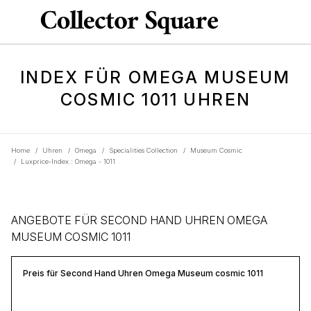
INDEX FÜR OMEGA MUSEUM
COSMIC 1011 UHREN
Home
/
Uhren
/
Omega
/
Specialities Collection
/
Museum Cosmic
/
Luxprice-Index : Omega - 1011
ANGEBOTE FÜR SECOND HAND UHREN OMEGA
MUSEUM COSMIC 1011
Preis für Second Hand Uhren Omega Museum cosmic 1011