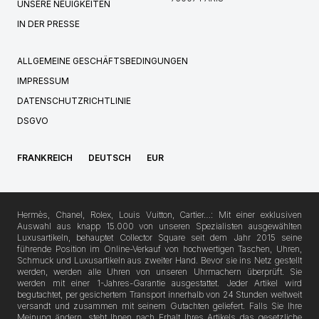
UNSERE NEUIGKEITEN
IN DER PRESSE
ALLGEMEINE GESCHÄFTSBEDINGUNGEN
IMPRESSUM
DATENSCHUTZRICHTLINIE
DSGVO
FRANKREICH
DEUTSCH
EUR
Hermès, Chanel, Rolex, Louis Vuitton, Cartier…: Mit einer exklusiven
Auswahl aus knapp 15.000 von unseren Spezialisten ausgewählten
Luxusartikeln, behauptet Collector Square seit dem Jahr 2015 seine
führende Position im Online-Verkauf von hochwertigen Taschen, Uhren,
Schmuck und Luxusartikeln aus zweiter Hand. Bevor sie ins Netz gestellt
werden, werden alle Uhren von unseren Uhrmachern überprüft. Sie
werden mit einer 1-Jahres-Garantie ausgestattet. Jeder Artikel wird
begutachtet, per gesichertem Transport innerhalb von 24 Stunden weltweit
versandt und zusammen mit seinem Gutachten geliefert. Falls Sie Ihre
Meinung ändern, steht Ihnen nach Erhalt Ihres Artikels das gesetzliche