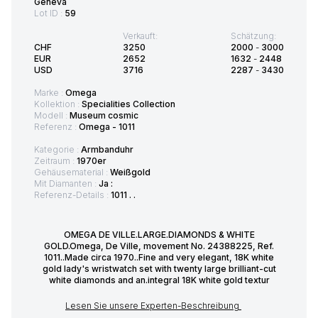
Geneva
Lot ID :
59
Verkauft:
Schätzung:
CHF
3250
2000
-
3000
EUR
2652
1632
-
2448
USD
3716
2287
-
3430
Marke :
Omega
Kollektion :
Specialities Collection
Modell :
Museum cosmic
Referenz :
Omega - 1011
Kategorie :
Armbanduhr
Zeitraum :
1970er
Gehäusematerial :
Weißgold
Mit Diamanten :
Ja :
Referenz-Details :
1011 . .
OMEGA DE VILLE.LARGE.DIAMONDS & WHITE
GOLD.Omega, De Ville, movement No. 24388225, Ref.
1011..Made circa 1970..Fine and very elegant, 18K white
gold lady's wristwatch set with twenty large brilliant-cut
white diamonds and an.integral 18K white gold textur
Lesen Sie unsere Experten-Beschreibung