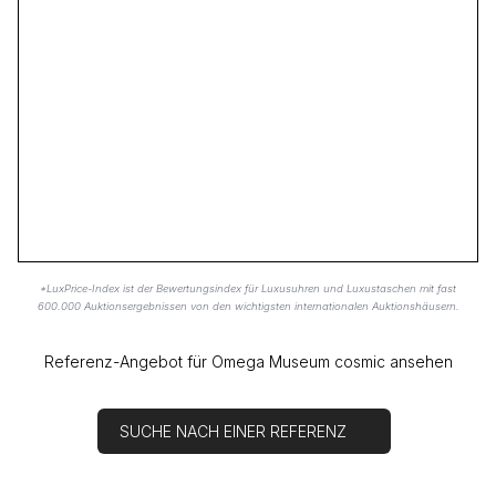
*LuxPrice-Index ist der Bewertungsindex für Luxusuhren und Luxustaschen mit fast
600.000 Auktionsergebnissen von den wichtigsten internationalen Auktionshäusern.
Referenz-Angebot für Omega Museum cosmic ansehen
SUCHE NACH EINER REFERENZ