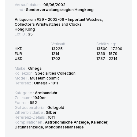
Verkaufsdatum :
08/06/2002
Land :
Sonderverwaltungsregion Hongkong
Antiquorum #29 - 2002-06 - Important Watches,
Collector's Wristwatches and Clocks
Hong Kong
Lot ID :
35
Verkauft:
Schätzung:
HKD
13225
13500
-
17200
EUR
1214
1239
-
1579
USD
1702
1737
-
2214
Marke :
Omega
Kollektion :
Specialities Collection
Modell :
Museum cosmic
Referenz :
Omega - 1011
Kategorie :
Armbanduhr
Zeitraum :
1940er
Format :
652
Gehäusematerial :
Gelbgold
Ziffernblattfarbe :
Silber
Referenz-Details :
1011 .
Komplikationen :
Astronomische Anzeige, Kalender,
Datumsanzeige, Mondphasenanzeige