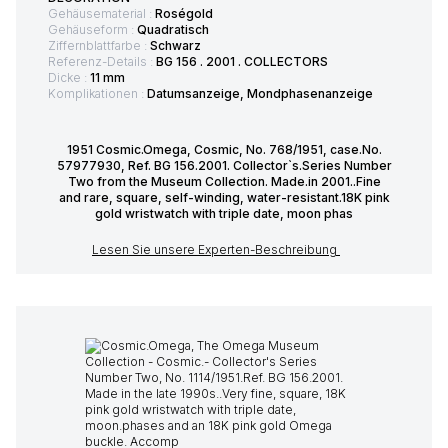
Gehäusematerial :
Roségold
Gehäuseform :
Quadratisch
Ziffernblattfarbe :
Schwarz
Referenz-Details :
BG 156 . 2001 . COLLECTORS
Dicke :
11 mm
Komplikationen :
Datumsanzeige, Mondphasenanzeige
1951 Cosmic.Omega, Cosmic, No. 768/1951, case.No.
57977930, Ref. BG 156.2001. Collector`s.Series Number
Two from the Museum Collection. Made.in 2001..Fine
and rare, square, self-winding, water-resistant.18K pink
gold wristwatch with triple date, moon phas
Lesen Sie unsere Experten-Beschreibung