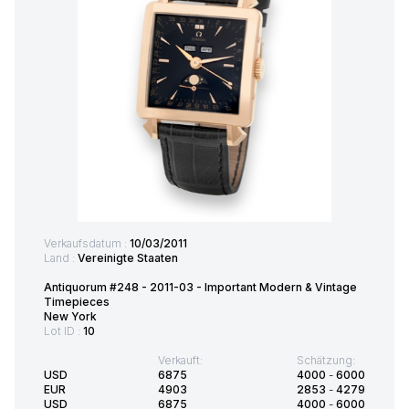
Verkaufsdatum :
10/03/2011
Land :
Vereinigte Staaten
Antiquorum #248 - 2011-03 - Important Modern & Vintage
Timepieces
New York
Lot ID :
10
Verkauft:
Schätzung:
USD
6875
4000
-
6000
EUR
4903
2853
-
4279
USD
6875
4000
-
6000