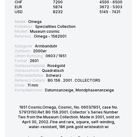
CHF
7200
4500
-
6500
EUR
5874
3672
-
5303
USD
8232
5145
-
7431
Marke :
Omega
Kollektion :
Specialities Collection
Modell :
Museum cosmic
Referenz :
Omega - 1562001
Kategorie :
Armbanduhr
Zeitraum :
2000er
Uhren-Kennung :
0603 / 1951
Format :
2601
Gehäusematerial :
Roségold
Gehäuseform :
Quadratisch
Ziffernblattfarbe :
Schwarz
Referenz-Details :
BG 156 . 2001 . COLLECTORS
Dicke :
11 mm
Komplikationen :
Datumsanzeige, Mondphasenanzeige
1951 Cosmic.Omega, Cosmic, No. 0603/1951, case No.
57913150.Ref. BG 156.2001. Collector`s Series Number
Two from the.Museum Collection. Made in 2001, sold on
April 30, 2002..Fine and rare, square, self-winding,
water-resistant, 18K pink.gold wristwatch wi