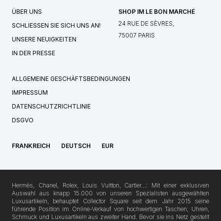
ÜBER UNS
SHOP IM LE BON MARCHÉ
24 RUE DE SÈVRES,
SCHLIESSEN SIE SICH UNS AN!
75007 PARIS
UNSERE NEUIGKEITEN
IN DER PRESSE
ALLGEMEINE GESCHÄFTSBEDINGUNGEN
IMPRESSUM
DATENSCHUTZRICHTLINIE
DSGVO
FRANKREICH
DEUTSCH
EUR
Hermès, Chanel, Rolex, Louis Vuitton, Cartier…: Mit einer exklusiven
Auswahl aus knapp 15.000 von unseren Spezialisten ausgewählten
Luxusartikeln, behauptet Collector Square seit dem Jahr 2015 seine
führende Position im Online-Verkauf von hochwertigen Taschen, Uhren,
Schmuck und Luxusartikeln aus zweiter Hand. Bevor sie ins Netz gestellt