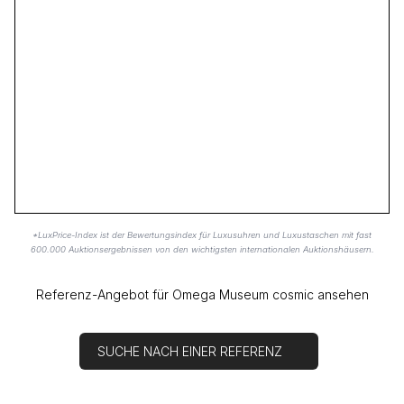
*LuxPrice-Index ist der Bewertungsindex für Luxusuhren und Luxustaschen mit fast
600.000 Auktionsergebnissen von den wichtigsten internationalen Auktionshäusern.
Referenz-Angebot für Omega Museum cosmic ansehen
SUCHE NACH EINER REFERENZ