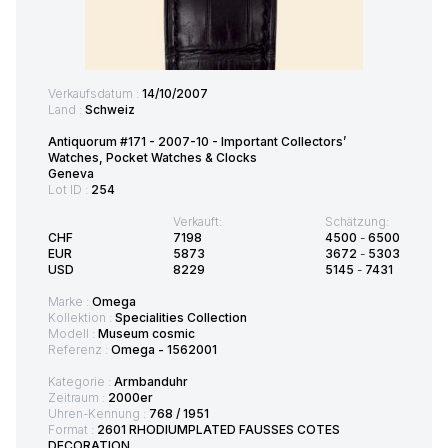
Verkaufsdatum :
14/10/2007
Land :
Schweiz
Antiquorum #171 - 2007-10 - Important Collectors’
Watches, Pocket Watches & Clocks
Geneva
Lot ID :
254
Verkauft:
Schätzung:
CHF
7198
4500
-
6500
EUR
5873
3672
-
5303
USD
8229
5145
-
7431
Marke :
Omega
Kollektion :
Specialities Collection
Modell :
Museum cosmic
Referenz :
Omega - 1562001
Kategorie :
Armbanduhr
Zeitraum :
2000er
Uhren-Kennung :
768 / 1951
Format :
2601 RHODIUMPLATED FAUSSES COTES
DECORATION