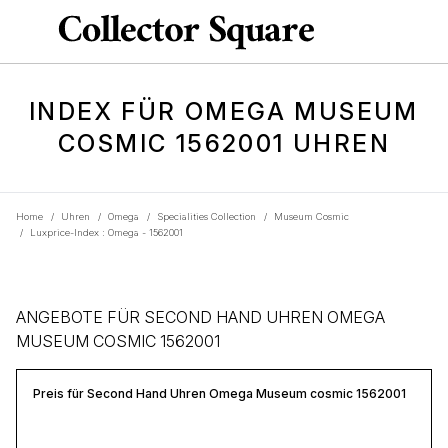
INDEX FÜR OMEGA MUSEUM
COSMIC 1562001 UHREN
Home
/
Uhren
/
Omega
/
Specialities Collection
/
Museum Cosmic
/
Luxprice-Index : Omega - 1562001
ANGEBOTE FÜR SECOND HAND UHREN OMEGA
MUSEUM COSMIC 1562001
Preis für Second Hand Uhren Omega Museum cosmic 1562001