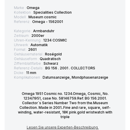
Marke :
Omega
Kollektion :
Specialities Collection
Modell :
Museum cosmic
Referenz :
Omega - 1562001
Kategorie :
Armbanduhr
Zeitraum :
2000er
Uhren-Kennung :
1234 COSMIC
Uhrwerk :
Automatik
Format :
2601
Gehäusematerial :
Roségold
Gehäuseform :
Quadratisch
Ziffernblattfarbe :
Schwarz
Referenz-Details :
BG 156 . 2001 . COLLECTORS
Dicke :
11 mm
Komplikationen :
Datumsanzeige, Mondphasenanzeige
Omega 1951 Cosmic no. 1234.Omega, Cosmic, No.
1234/1951, case No. 58146759.Ref. BG 156.2001.
Collector`s Series Number Two from the.Museum
Collection. Made in 2001..Fine and rare, square, self-
winding, water-resistant, 18K pink.gold wristwatch with
triple
Lesen Sie unsere Experten-Beschreibung