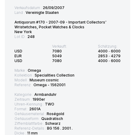
Verkaufsdatum :
26/09/2007
Land :
Vereinigte Staaten
Antiquorum #170 - 2007-09 - Important Collectors'
Wristwtches, Pocket Watches & Clocks
New York
Lot ID :
248
Verkauft:
Schätzung:
USD
7080
4000
-
6000
EUR
5049
2853
-
4279
USD
7080
4000
-
6000
Marke :
Omega
Kollektion :
Specialities Collection
Modell :
Museum cosmic
Referenz :
Omega - 1562001
Kategorie :
Armbanduhr
Zeitraum :
1990er
Uhren-Kennung :
TWO
Format :
2601A
Gehäusematerial :
Roségold
Gehäuseform :
Quadratisch
Ziffernblattfarbe :
Schwarz
Referenz-Details :
BG 156 . 2001 .
Dicke :
11 mm