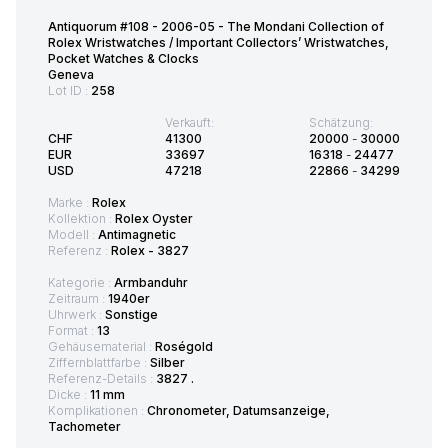
Antiquorum #108 - 2006-05 - The Mondani Collection of
Rolex Wristwatches / Important Collectors’ Wristwatches,
Pocket Watches & Clocks
Geneva
Lot ID :
258
Verkauft:
Schätzung:
CHF
41300
20000
-
30000
EUR
33697
16318
-
24477
USD
47218
22866
-
34299
Marke :
Rolex
Kollektion :
Rolex Oyster
Modell :
Antimagnetic
Referenz :
Rolex - 3827
Kategorie :
Armbanduhr
Zeitraum :
1940er
Uhrwerk :
Sonstige
Format :
13
Gehäusematerial :
Roségold
Ziffernblattfarbe :
Silber
Referenz-Details :
3827 .
Dicke :
11 mm
Komplikationen :
Chronometer, Datumsanzeige,
Tachometer