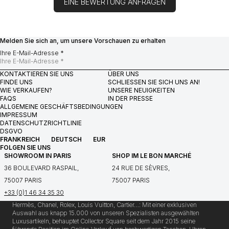
EINE BEWERTUNG ANFRAGEN
Melden Sie sich an, um unsere Vorschauen zu erhalten
Ihre E-Mail-Adresse *
KONTAKTIEREN SIE UNS
ÜBER UNS
FINDE UNS
SCHLIESSEN SIE SICH UNS AN!
WIE VERKAUFEN?
UNSERE NEUIGKEITEN
FAQS
IN DER PRESSE
ALLGEMEINE GESCHÄFTSBEDINGUNGEN
IMPRESSUM
DATENSCHUTZRICHTLINIE
DSGVO
FRANKREICH
DEUTSCH
EUR
FOLGEN SIE UNS
SHOWROOM IN PARIS
SHOP IM LE BON MARCHÉ
36 BOULEVARD RASPAIL,
24 RUE DE SÈVRES,
75007 PARIS
75007 PARIS
+33 (0)1 46 34 35 30
Hermès, Chanel, Rolex, Louis Vuitton, Cartier…: Mit einer exklusiven
Auswahl aus knapp 15.000 von unseren Spezialisten ausgewählten
Luxusartikeln, behauptet Collector Square seit dem Jahr 2015 seine