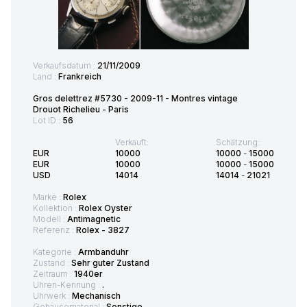
Verkaufsdatum :
21/11/2009
Land :
Frankreich
Gros delettrez #5730 - 2009-11 - Montres vintage
Drouot Richelieu - Paris
Lot ID :
56
Verkauft:
Schätzung:
EUR
10000
10000
-
15000
EUR
10000
10000
-
15000
USD
14014
14014
-
21021
Marke :
Rolex
Kollektion :
Rolex Oyster
Modell :
Antimagnetic
Referenz :
Rolex - 3827
Kategorie :
Armbanduhr
Zustand :
Sehr guter Zustand
Zeitraum :
1940er
Uhren-Kennung :
.
Uhrwerk :
Mechanisch
Gehäusematerial :
Sonstige