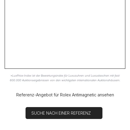
*LuxPrice-Index ist der Bewertungsindex für Luxusuhren und Luxustaschen mit fast
600.000 Auktionsergebnissen von den wichtigsten internationalen Auktionshäusern.
Referenz-Angebot für Rolex Antimagnetic ansehen
SUCHE NACH EINER REFERENZ