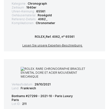
Kategorie :
Chronograph
Zeitraum :
1940er
Uhren-Kennung :
65561
Gehäusematerial :
Roségold
Referenz-Details :
4062 ,
Komplikationen :
Chronometer
ROLEX,Ref. 4062, n° 65561
Lesen Sie unsere Experten-Beschreibung
Verkaufsdatum :
29/10/2021
Land :
Frankreich
Bonhams #27299 - 2021-10 - Paris Luxury
Paris
Lot ID :
211