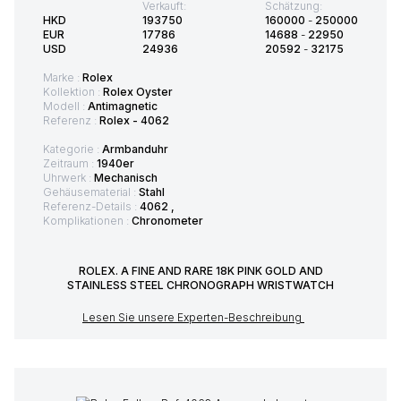
Verkauft:
Schätzung:
HKD
193750
160000
-
250000
EUR
17786
14688
-
22950
USD
24936
20592
-
32175
Marke :
Rolex
Kollektion :
Rolex Oyster
Modell :
Antimagnetic
Referenz :
Rolex - 4062
Kategorie :
Armbanduhr
Zeitraum :
1940er
Uhrwerk :
Mechanisch
Gehäusematerial :
Stahl
Referenz-Details :
4062 ,
Komplikationen :
Chronometer
ROLEX. A FINE AND RARE 18K PINK GOLD AND
STAINLESS STEEL CHRONOGRAPH WRISTWATCH
Lesen Sie unsere Experten-Beschreibung