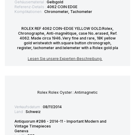
Gehäusematerial :
Gelbgold
Referenz-Details :
4062 COIN EDGE
Komplikationen :
Chronometer, Tachometer
ROLEX REF 4062 COIN-EDGE YELLOW GOLD.Rolex,
Chronographe, Anti-magnétique, case No..erased, Ref.
4062. Made circa 1946..Very fine and rare, 18K yellow
gold wristwatch with.square button chronograph,
register, tachometer and.telemeter with a Rolex gold pla
Lesen Sie unsere Experten-Beschreibung
Rolex Rolex Oyster : Antimagnetic
Verkaufsdatum :
08/11/2014
Land :
Schweiz
Antiquorum #286 - 2014-11 - Important Modern and
Vintage Timepieces
Geneva