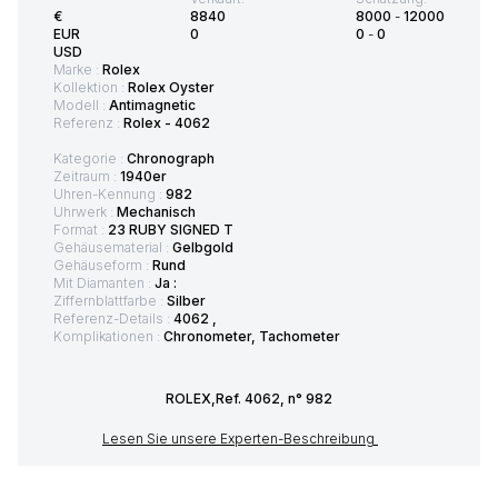
€
8840
8000
-
12000
EUR
0
0
-
0
USD
Marke :
Rolex
Kollektion :
Rolex Oyster
Modell :
Antimagnetic
Referenz :
Rolex - 4062
Kategorie :
Chronograph
Zeitraum :
1940er
Uhren-Kennung :
982
Uhrwerk :
Mechanisch
Format :
23 RUBY SIGNED T
Gehäusematerial :
Gelbgold
Gehäuseform :
Rund
Mit Diamanten :
Ja :
Ziffernblattfarbe :
Silber
Referenz-Details :
4062 ,
Komplikationen :
Chronometer, Tachometer
ROLEX,Ref. 4062, n° 982
Lesen Sie unsere Experten-Beschreibung