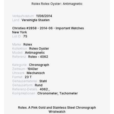
Rolex Rolex Oyster : Antimagnetic
Verkaufsdatum :
11/06/2014
Land :
Vereinigte Staaten
Christies #2858 - 2014-06 - Important Watches
New York
Lot ID :
75
Marke :
Rolex
Kollektion :
Rolex Oyster
Modell :
Antimagnetic
Referenz :
Rolex - 4062
Kategorie :
Chronograph
Zeitraum :
1940er
Uhrwerk :
Mechanisch
Format :
23 T
Gehäusematerial :
Stahl
Gehäuseform :
Rund
Referenz-Details :
4062 ,
Komplikationen :
Chronometer, Tachometer
Rolex. A Pink Gold and Stainless Steel Chronograph
Wristwatch