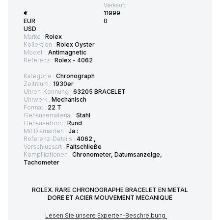
Verkauft:
€
11999
EUR
0
USD
Marke :
Rolex
Kollektion :
Rolex Oyster
Modell :
Antimagnetic
Referenz :
Rolex - 4062
Kategorie :
Chronograph
Zeitraum :
1930er
Uhren-Kennung :
63205 BRACELET
Uhrwerk :
Mechanisch
Format :
22 T
Gehäusematerial :
Stahl
Gehäuseform :
Rund
Mit Diamanten :
Ja :
Referenz-Details :
4062 ,
Verschlussart :
Faltschließe
Komplikationen :
Chronometer, Datumsanzeige,
Tachometer
ROLEX. RARE CHRONOGRAPHE BRACELET EN METAL
DORE ET ACIER MOUVEMENT MECANIQUE
Lesen Sie unsere Experten-Beschreibung