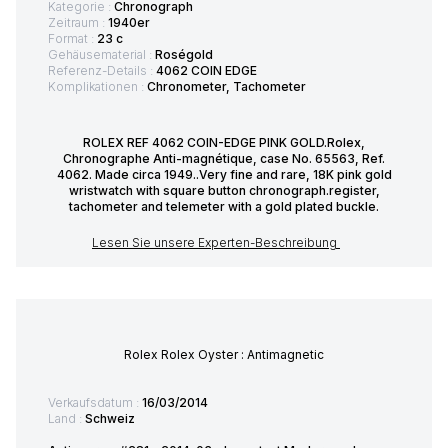
Kategorie :
Chronograph
Zeitraum :
1940er
Format :
23 c
Gehäusematerial :
Roségold
Referenz-Details :
4062 COIN EDGE
Komplikationen :
Chronometer, Tachometer
ROLEX REF 4062 COIN-EDGE PINK GOLD.Rolex,
Chronographe Anti-magnétique, case No. 65563, Ref.
4062. Made circa 1949..Very fine and rare, 18K pink gold
wristwatch with square button chronograph.register,
tachometer and telemeter with a gold plated buckle.
Lesen Sie unsere Experten-Beschreibung
Rolex Rolex Oyster : Antimagnetic
Verkaufsdatum :
16/03/2014
Land :
Schweiz