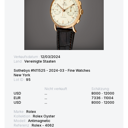
Verkaufsdatum :
12/03/2024
Land :
Vereinigte Staaten
Sothebys #N11525 - 2024-03 - Fine Watches
New York
Lot ID :
95
Nicht verkauft
Schätzung:
USD
...
8000
-
12000
EUR
...
7336
-
11004
USD
...
8000
-
12000
Marke :
Rolex
Kollektion :
Rolex Oyster
Modell :
Antimagnetic
Referenz :
Rolex - 4062