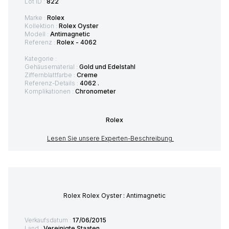
Lot ID :
822
Marke :
Rolex
Kollektion :
Rolex Oyster
Modell :
Antimagnetic
Referenz :
Rolex - 4062
Kategorie :
Gehäusematerial :
Gold und Edelstahl
Ziffernblattfarbe :
Creme
Referenz-Details :
4062 .
Komplikationen :
Chronometer
Rolex
Lesen Sie unsere Experten-Beschreibung
Rolex Rolex Oyster : Antimagnetic
Verkaufsdatum :
17/06/2015
Land :
Vereinigte Staaten