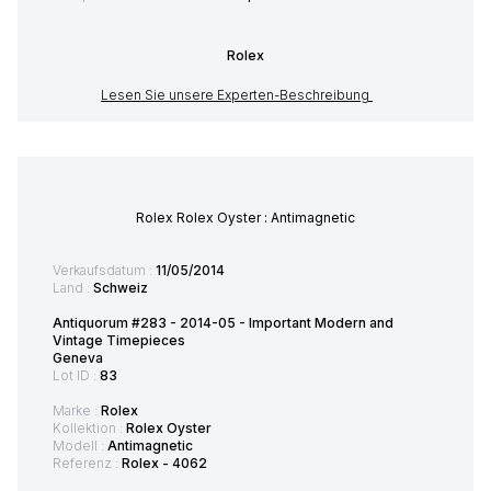
Rolex
Lesen Sie unsere Experten-Beschreibung
Rolex Rolex Oyster : Antimagnetic
Verkaufsdatum :
11/05/2014
Land :
Schweiz
Antiquorum #283 - 2014-05 - Important Modern and
Vintage Timepieces
Geneva
Lot ID :
83
Marke :
Rolex
Kollektion :
Rolex Oyster
Modell :
Antimagnetic
Referenz :
Rolex - 4062