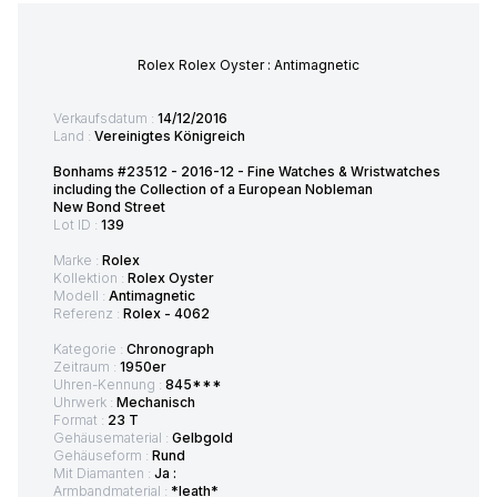
Rolex Rolex Oyster : Antimagnetic
Verkaufsdatum :
14/12/2016
Land :
Vereinigtes Königreich
Bonhams #23512 - 2016-12 - Fine Watches & Wristwatches
including the Collection of a European Nobleman
New Bond Street
Lot ID :
139
Marke :
Rolex
Kollektion :
Rolex Oyster
Modell :
Antimagnetic
Referenz :
Rolex - 4062
Kategorie :
Chronograph
Zeitraum :
1950er
Uhren-Kennung :
845***
Uhrwerk :
Mechanisch
Format :
23 T
Gehäusematerial :
Gelbgold
Gehäuseform :
Rund
Mit Diamanten :
Ja :
Armbandmaterial :
*leath*