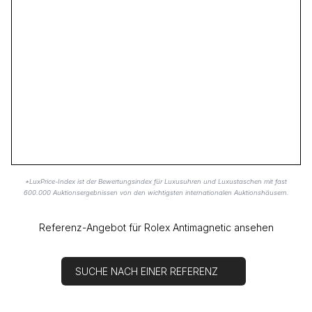
*LuxPrice-Index ist der Bewertungsindex für Luxusuhren und Luxustaschen mit fast
600.000 Auktionsergebnissen von den wichtigsten internationalen Auktionshäusern.
Referenz-Angebot für Rolex Antimagnetic ansehen
SUCHE NACH EINER REFERENZ