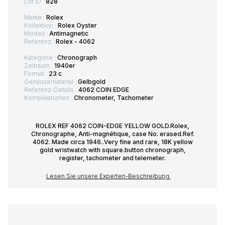
Lot ID :
828
Marke :
Rolex
Kollektion :
Rolex Oyster
Modell :
Antimagnetic
Referenz :
Rolex - 4062
Kategorie :
Chronograph
Zeitraum :
1940er
Format :
23 c
Gehäusematerial :
Gelbgold
Referenz-Details :
4062 COIN EDGE
Komplikationen :
Chronometer, Tachometer
ROLEX REF 4062 COIN-EDGE YELLOW GOLD.Rolex,
Chronographe, Anti-magnétique, case No. erased.Ref.
4062. Made circa 1946..Very fine and rare, 18K yellow
gold wristwatch with square.button chronograph,
register, tachometer and telemeter.
Lesen Sie unsere Experten-Beschreibung