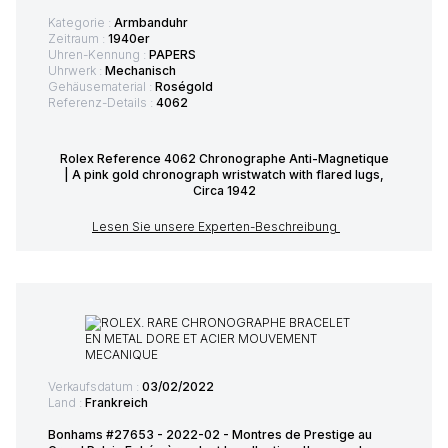
Kategorie :
Armbanduhr
Zeitraum :
1940er
Uhren-Kennung :
PAPERS
Uhrwerk :
Mechanisch
Gehäusematerial :
Roségold
Referenz-Details :
4062
Rolex Reference 4062 Chronographe Anti-Magnetique
| A pink gold chronograph wristwatch with flared lugs,
Circa 1942
Lesen Sie unsere Experten-Beschreibung
Verkaufsdatum :
03/02/2022
Land :
Frankreich
Bonhams #27653 - 2022-02 - Montres de Prestige au