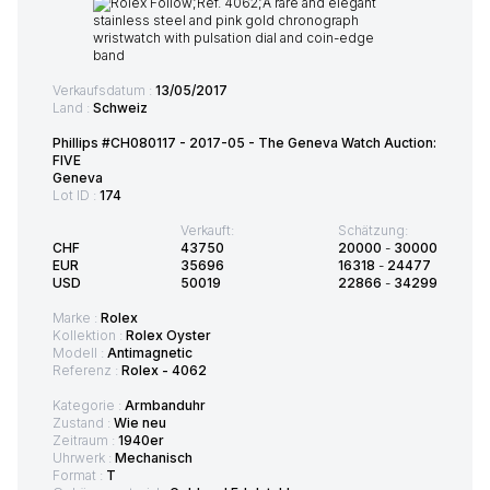
Verkaufsdatum :
13/05/2017
Land :
Schweiz
Phillips #CH080117 - 2017-05 - The Geneva Watch Auction:
FIVE
Geneva
Lot ID :
174
Verkauft:
Schätzung:
CHF
43750
20000
-
30000
EUR
35696
16318
-
24477
USD
50019
22866
-
34299
Marke :
Rolex
Kollektion :
Rolex Oyster
Modell :
Antimagnetic
Referenz :
Rolex - 4062
Kategorie :
Armbanduhr
Zustand :
Wie neu
Zeitraum :
1940er
Uhrwerk :
Mechanisch
Format :
T