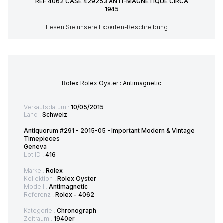
REF 4062 CASE 429253 ANTI-MAGNETIQUE CIRCA
1945
Lesen Sie unsere Experten-Beschreibung
Rolex Rolex Oyster : Antimagnetic
Verkaufsdatum :
10/05/2015
Land :
Schweiz
Antiquorum #291 - 2015-05 - Important Modern & Vintage
Timepieces
Geneva
Lot ID :
416
Marke :
Rolex
Kollektion :
Rolex Oyster
Modell :
Antimagnetic
Referenz :
Rolex - 4062
Kategorie :
Chronograph
Zeitraum :
1940er