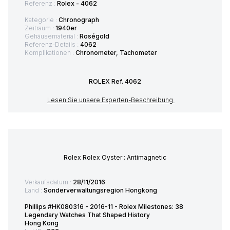
Referenz :
Rolex - 4062
Kategorie :
Chronograph
Zeitraum :
1940er
Gehäusematerial :
Roségold
Referenz-Details :
4062
Komplikationen :
Chronometer, Tachometer
ROLEX Ref. 4062
Lesen Sie unsere Experten-Beschreibung
Rolex Rolex Oyster : Antimagnetic
Verkaufsdatum :
28/11/2016
Land :
Sonderverwaltungsregion Hongkong
Phillips #HK080316 - 2016-11 - Rolex Milestones: 38
Legendary Watches That Shaped History
Hong Kong