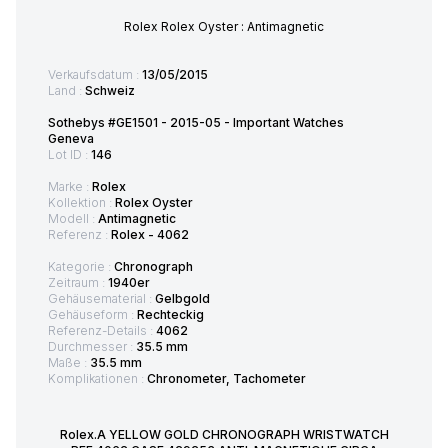
Rolex Rolex Oyster : Antimagnetic
Verkaufsdatum :
13/05/2015
Land :
Schweiz
Sothebys #GE1501 - 2015-05 - Important Watches
Geneva
Lot ID :
146
Marke :
Rolex
Kollektion :
Rolex Oyster
Modell :
Antimagnetic
Referenz :
Rolex - 4062
Kategorie :
Chronograph
Zeitraum :
1940er
Gehäusematerial :
Gelbgold
Gehäuseform :
Rechteckig
Referenz-Details :
4062
Durchmesser :
35.5 mm
Maße :
35.5 mm
Komplikationen :
Chronometer, Tachometer
Rolex.A YELLOW GOLD CHRONOGRAPH WRISTWATCH