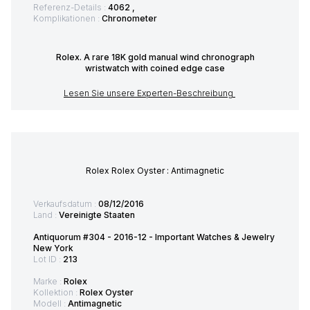
Referenz-Details :
4062 ,
Komplikationen :
Chronometer
Rolex. A rare 18K gold manual wind chronograph
wristwatch with coined edge case
Lesen Sie unsere Experten-Beschreibung
Rolex Rolex Oyster : Antimagnetic
Verkaufsdatum :
08/12/2016
Land :
Vereinigte Staaten
Antiquorum #304 - 2016-12 - Important Watches & Jewelry
New York
Lot ID :
213
Marke :
Rolex
Kollektion :
Rolex Oyster
Modell :
Antimagnetic