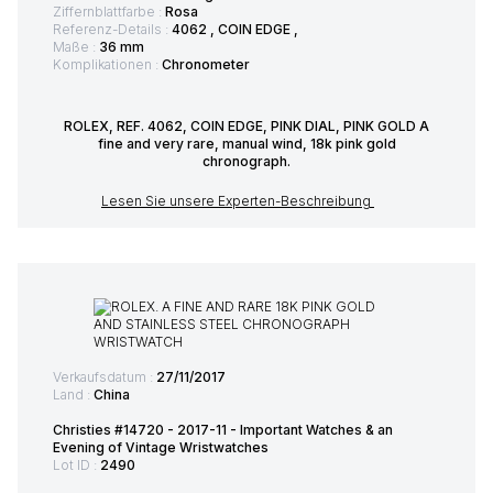
Ziffernblattfarbe :
Rosa
Referenz-Details :
4062 , COIN EDGE ,
Maße :
36 mm
Komplikationen :
Chronometer
ROLEX, REF. 4062, COIN EDGE, PINK DIAL, PINK GOLD A
fine and very rare, manual wind, 18k pink gold
chronograph.
Lesen Sie unsere Experten-Beschreibung
Verkaufsdatum :
27/11/2017
Land :
China
Christies #14720 - 2017-11 - Important Watches & an
Evening of Vintage Wristwatches
Lot ID :
2490