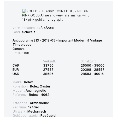
Verkaufsdatum :
13/05/2018
Land :
Schweiz
Antiquorum #313 - 2018-05 - Important Modern & Vintage
Timepieces
Geneva
Lot ID :
156
Verkauft:
Schätzung:
CHF
33750
25000
-
35000
EUR
27537
20398
-
28557
USD
38586
28583
-
40016
Marke :
Rolex
Kollektion :
Rolex Oyster
Modell :
Antimagnetic
Referenz :
Rolex - 4062
Kategorie :
Armbanduhr
Zeitraum :
1940er
Uhrwerk :
Mechanisch
Gehäusematerial :
Roségold