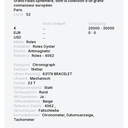
Grand Palais Ephémère, dont la collection d'un grand
connaisseur européen
Paris
Lot ID :
52
Nicht verkauft
Schätzung:
€
...
20000
-
30000
EUR
...
0
-
0
USD
...
Marke :
Rolex
Kollektion :
Rolex Oyster
Modell :
Antimagnetic
Referenz :
Rolex - 4062
Kategorie :
Chronograph
Zeitraum :
1940er
Uhren-Kennung :
63179 BRACELET
Uhrwerk :
Mechanisch
Format :
23 T
Gehäusematerial :
Stahl
Gehäuseform :
Rund
Mit Diamanten :
Ja :
Ziffernblattfarbe :
Beige
Referenz-Details :
4062 ,
Verschlussart :
Faltschließe
Komplikationen :
Chronometer, Datumsanzeige,
Tachometer