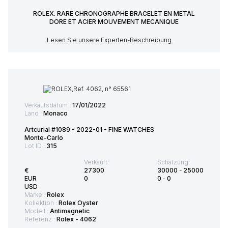
ROLEX. RARE CHRONOGRAPHE BRACELET EN METAL
DORE ET ACIER MOUVEMENT MECANIQUE
Lesen Sie unsere Experten-Beschreibung
Verkaufsdatum :
17/01/2022
Land :
Monaco
Artcurial #1089 - 2022-01 - FINE WATCHES
Monte-Carlo
Lot ID :
315
Verkauft:
Schätzung:
€
27300
30000
-
25000
EUR
0
0
-
0
USD
Marke :
Rolex
Kollektion :
Rolex Oyster
Modell :
Antimagnetic
Referenz :
Rolex - 4062