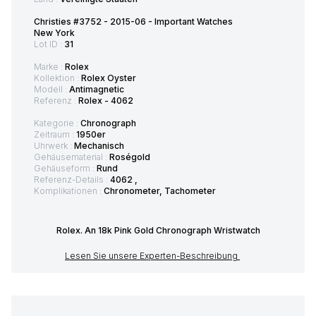
Christies #3752 - 2015-06 - Important Watches
New York
Lot ID :
31
Marke :
Rolex
Kollektion :
Rolex Oyster
Modell :
Antimagnetic
Referenz :
Rolex - 4062
Kategorie :
Chronograph
Zeitraum :
1950er
Uhrwerk :
Mechanisch
Gehäusematerial :
Roségold
Gehäuseform :
Rund
Referenz-Details :
4062 ,
Komplikationen :
Chronometer, Tachometer
Rolex. An 18k Pink Gold Chronograph Wristwatch
Lesen Sie unsere Experten-Beschreibung