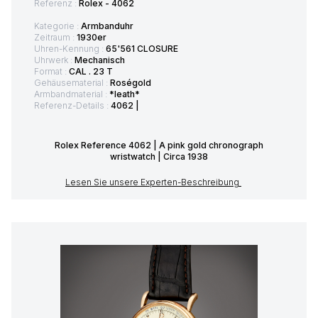
Referenz :
Rolex - 4062
Kategorie :
Armbanduhr
Zeitraum :
1930er
Uhren-Kennung :
65'561 CLOSURE
Uhrwerk :
Mechanisch
Format :
CAL . 23 T
Gehäusematerial :
Roségold
Armbandmaterial :
*leath*
Referenz-Details :
4062 |
Rolex Reference 4062 | A pink gold chronograph
wristwatch | Circa 1938
Lesen Sie unsere Experten-Beschreibung