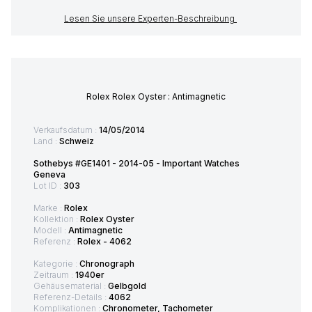
Lesen Sie unsere Experten-Beschreibung
Rolex Rolex Oyster : Antimagnetic
Verkaufsdatum :
14/05/2014
Land :
Schweiz
Sothebys #GE1401 - 2014-05 - Important Watches
Geneva
Lot ID :
303
Marke :
Rolex
Kollektion :
Rolex Oyster
Modell :
Antimagnetic
Referenz :
Rolex - 4062
Kategorie :
Chronograph
Zeitraum :
1940er
Gehäusematerial :
Gelbgold
Referenz-Details :
4062
Komplikationen :
Chronometer, Tachometer