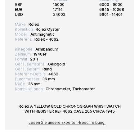
GBP
15000
6000
-
9000
EUR
17114
6845
-
10268
USD
24002
9601
-
14401
Marke :
Rolex
Kollektion :
Rolex Oyster
Modell :
Antimagnetic
Referenz :
Rolex - 4062
Kategorie :
Armbanduhr
Zeitraum :
1940er
Format :
23 T
Gehäusematerial :
Gelbgold
Gehäuseform :
Rund
Referenz-Details :
4062
Durchmesser :
36 mm
Maße :
36 mm
Komplikationen :
Chronometer, Tachometer
Rolex A YELLOW GOLD CHRONOGRAPH WRISTWATCH
WITH REGISTER REF 4062 CASE 265 CIRCA 1945
Lesen Sie unsere Experten-Beschreibung