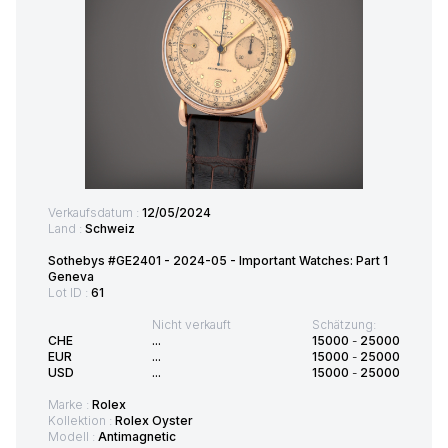
Verkaufsdatum :
12/05/2024
Land :
Schweiz
Sothebys #GE2401 - 2024-05 - Important Watches: Part 1
Geneva
Lot ID :
61
Nicht verkauft
Schätzung:
CHE
...
15000
-
25000
EUR
...
15000
-
25000
USD
...
15000
-
25000
Marke :
Rolex
Kollektion :
Rolex Oyster
Modell :
Antimagnetic