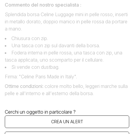
Commento del nostro specialista :
Splendida borsa Celine Luggage mini in pelle rosso, inserti
in metallo dorato, doppio manico in pelle rossa da portare
a mano.
Chiusura con zip.
Una tasca con zip sul davanti della borsa.
Fodera interna in pelle rossa, una tasca con zip, una
tasca applicata, uno scomparto per il cellulare.
Si vende con dustbag.
Firma: "Celine Paris Made in Italy".
Ottime condizioni
:
colore molto bello, leggeri marche sulla
pelle e all'interno e all'esterno della borsa.
Cerchi un oggetto in particolare ?
CREA UN ALERT