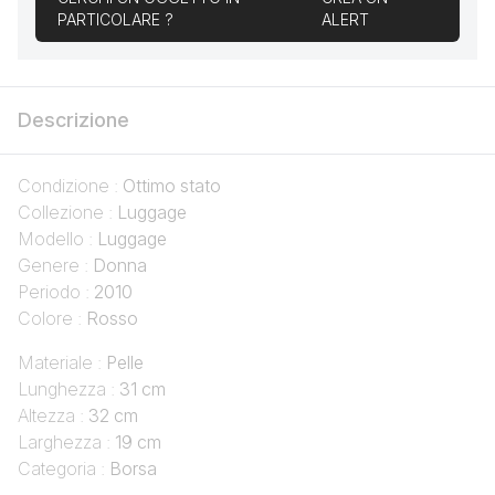
PARTICOLARE ?
ALERT
Descrizione
Condizione :
Ottimo stato
Collezione :
Luggage
Modello :
Luggage
Genere :
Donna
Periodo :
2010
Colore :
Rosso
Materiale :
Pelle
Lunghezza :
31 cm
Altezza :
32 cm
Larghezza :
19 cm
Categoria :
Borsa