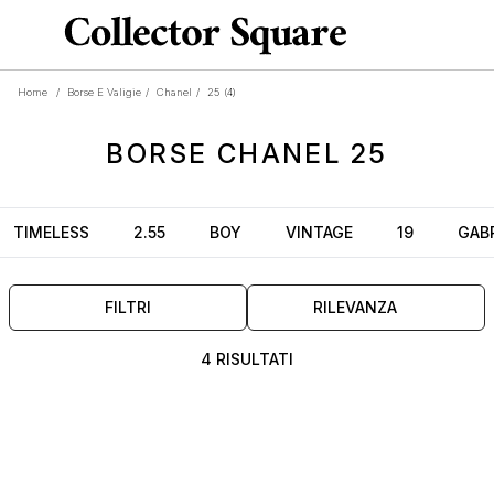
Home
/
Borse E Valigie
/
Chanel
/
25
(4)
BORSE
CHANEL 25
TIMELESS
2.55
BOY
VINTAGE
19
GABR
FILTRI
RILEVANZA
4 RISULTATI