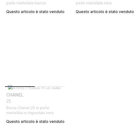
pelle martellata bianca
pelle martellata nera
Questo articolo è stato venduto
Questo articolo è stato venduto
CHANEL
25
Borsa Chanel 25 in pelle
martellata e trapuntata nera
Questo articolo è stato venduto