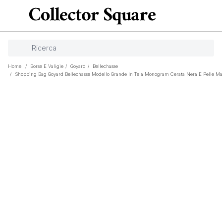
Home
/
Borse E Valigie
/
Goyard
/
Bellechasse
/
Shopping Bag Goyard Bellechasse Modello Grande In Tela Monogram Cerata Nera E Pelle M