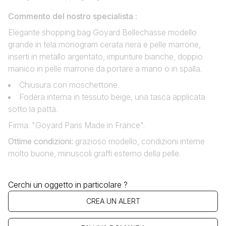
Commento del nostro specialista :
Elegante shopping bag Goyard Bellechasse modello
grande in tela monogram cerata nera e pelle marrone,
inserti in metallo argentato, impunture bianche, doppio
manico in pelle marrone da portare a mano o in spalla.
Chiusura con moschettone.
Fodera interna in tessuto beige, una tasca applicata
sotto la patta.
Firma: "Goyard Paris Made in France".
Ottime condizioni:
grazioso modello, condizioni interne
molto buone, minuscoli graffi esterno della pelle.
Cerchi un oggetto in particolare ?
CREA UN ALERT