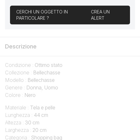
CERCHI UN OGGETTO IN
CREA UN
PARTICOLARE ?
ALERT
Descrizione
Condizione :
Ottimo stato
Collezione :
Bellechasse
Modello :
Bellechasse
Genere :
Donna, Uomo
Colore :
Nero
Materiale :
Tela e pelle
Lunghezza :
44 cm
Altezza :
30 cm
Larghezza :
20 cm
Categoria :
Shopping bag