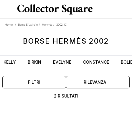
Home
/
Borse E Valigie
/
Hermès
/
2002
(2)
BORSE
HERMÈS 2002
KELLY
BIRKIN
EVELYNE
CONSTANCE
BOLI
FILTRI
RILEVANZA
2 RISULTATI