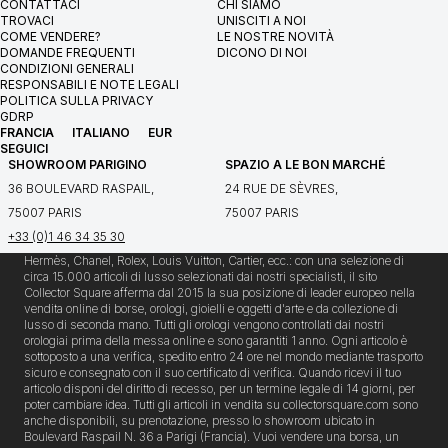
CONTATTACI
CHI SIAMO
TROVACI
UNISCITI A NOI
COME VENDERE?
LE NOSTRE NOVITÀ
DOMANDE FREQUENTI
DICONO DI NOI
CONDIZIONI GENERALI
RESPONSABILI E NOTE LEGALI
POLITICA SULLA PRIVACY
GDRP
FRANCIA
ITALIANO
EUR
SEGUICI
SHOWROOM PARIGINO
SPAZIO A LE BON MARCHÉ
36 BOULEVARD RASPAIL,
24 RUE DE SÈVRES,
75007 PARIS
75007 PARIS
+33 (0)1 46 34 35 30
Hermès, Chanel, Rolex, Louis Vuitton, Cartier, ecc.: con una selezione di
circa 15.000 articoli di lusso selezionati dai nostri specialisti, il sito
Collector Square afferma dal 2015 la sua posizione di leader europeo nella
vendita online di borse, orologi, gioielli e oggetti d'arte e da collezione di
lusso di seconda mano. Tutti gli orologi vengono controllati dai nostri
orologiai prima della messa online e sono garantiti 1 anno. Ogni articolo è
sottoposto a una verifica, spedito entro 24 ore nel mondo mediante trasporto
sicuro e consegnato con il suo certificato di verifica. Quando ricevi il tuo
articolo disponi del diritto di recesso, per un termine legale di 14 giorni, per
poter cambiare idea. Tutti gli articoli in vendita su collectorsquare.com sono
anche disponibili, su prenotazione, presso lo showroom ubicato in
Boulevard Raspail N. 36 a Parigi (Francia). Vuoi vendere una borsa, un