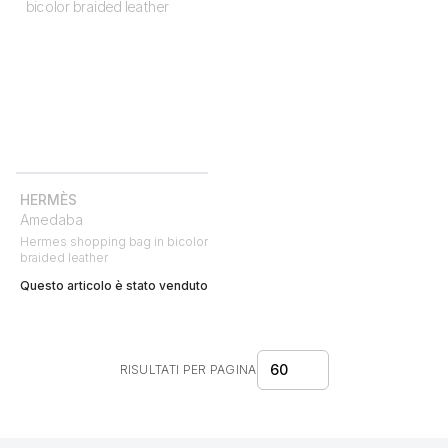
HERMÈS
Amedaba
Hermes shopping bag in bicolor
braided leather
Questo articolo è stato venduto
60
RISULTATI PER PAGINA