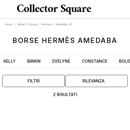
Home
/
Borse E Valigie
/
Hermès
/
Amedaba
(2)
BORSE
HERMÈS AMEDABA
KELLY
BIRKIN
EVELYNE
CONSTANCE
BOLI
FILTRI
RILEVANZA
2 RISULTATI