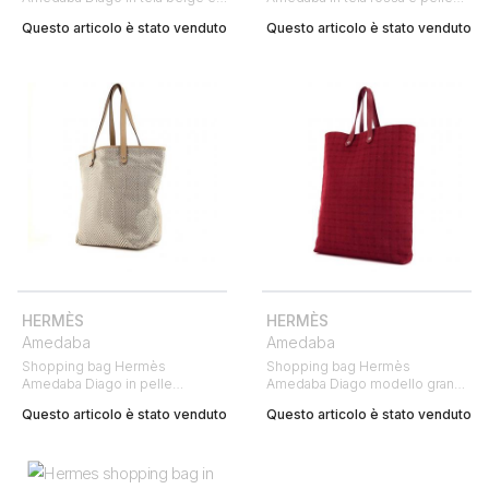
pelle marrone
naturale
Questo articolo è stato venduto
Questo articolo è stato venduto
HERMÈS
HERMÈS
Amedaba
Amedaba
Shopping bag Hermès
Shopping bag Hermès
Amedaba Diago in pelle
Amedaba Diago modello grande
intrecciata color talpa e
in lana bordeaux con motivo a
Questo articolo è stato venduto
Questo articolo è stato venduto
argentata
quadretti e pelle martellata
bordeaux