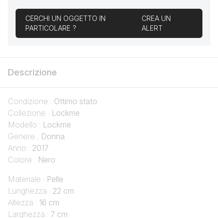
CERCHI UN OGGETTO IN
CREA UN
PARTICOLARE ?
ALERT
Descrizione
Condizione :
Ottimo stato
Collezione :
Lockme
Modello :
Lockme
Genere :
Donna
Anno :
2017
Colore :
Nero
Materiale :
Pelle
Lunghezza :
22 cm
Altezza :
16 cm
Larghezza :
7 cm