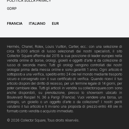
POLITICA SULLA PRIVACY
GDRP
FRANCIA
ITALIANO
EUR
Hermès, Chanel, Rolex, Louis Vuitton, Cartier, ecc.: con una selezione di
circa 15.000 articoli di lusso selezionati dai nostri specialisti, il sito
Collector Square afferma dal 2015 la sua posizione di leader europeo nella
vendita online di borse, orologi, gioielli e oggetti d'arte e da collezione di
lusso di seconda mano. Tutti gli orologi vengono controllati dai nostri
orologiai prima della messa online e sono garantiti 1 anno. Ogni articolo è
sottoposto a una verifica, spedito entro 24 ore nel mondo mediante trasporto
sicuro e consegnato con il suo certificato di verifica. Quando ricevi il tuo
articolo disponi del diritto di recesso, per un termine legale di 14 giorni, per
poter cambiare idea. Tutti gli articoli in vendita su collectorsquare.com sono
anche disponibili, su prenotazione, presso lo showroom ubicato in
Boulevard Raspail N. 36 a Parigi (Francia). Vuoi vendere una borsa, un
orologio, un gioiello o un oggetto d'arte o da collezione? I nostri periti
valutano il tuo articolo e ti inviano una proposta di prezzo entro 48 ore in
formato conto vendita o acquisto immediato.
© 2026 Collector Square, Tous droits réservés.