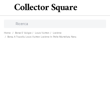
Home
/
Borse E Valigie
/
Louis Vuitton
/
Lockme
/
Borsa A Tracolla Louis Vuitton Lockme In Pelle Martellata Nera