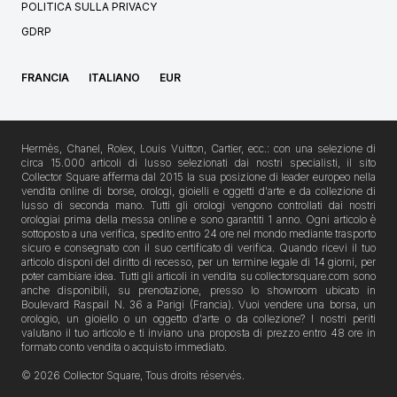
POLITICA SULLA PRIVACY
GDRP
FRANCIA
ITALIANO
EUR
Hermès, Chanel, Rolex, Louis Vuitton, Cartier, ecc.: con una selezione di
circa 15.000 articoli di lusso selezionati dai nostri specialisti, il sito
Collector Square afferma dal 2015 la sua posizione di leader europeo nella
vendita online di borse, orologi, gioielli e oggetti d'arte e da collezione di
lusso di seconda mano. Tutti gli orologi vengono controllati dai nostri
orologiai prima della messa online e sono garantiti 1 anno. Ogni articolo è
sottoposto a una verifica, spedito entro 24 ore nel mondo mediante trasporto
sicuro e consegnato con il suo certificato di verifica. Quando ricevi il tuo
articolo disponi del diritto di recesso, per un termine legale di 14 giorni, per
poter cambiare idea. Tutti gli articoli in vendita su collectorsquare.com sono
anche disponibili, su prenotazione, presso lo showroom ubicato in
Boulevard Raspail N. 36 a Parigi (Francia). Vuoi vendere una borsa, un
orologio, un gioiello o un oggetto d'arte o da collezione? I nostri periti
valutano il tuo articolo e ti inviano una proposta di prezzo entro 48 ore in
formato conto vendita o acquisto immediato.
© 2026 Collector Square, Tous droits réservés.