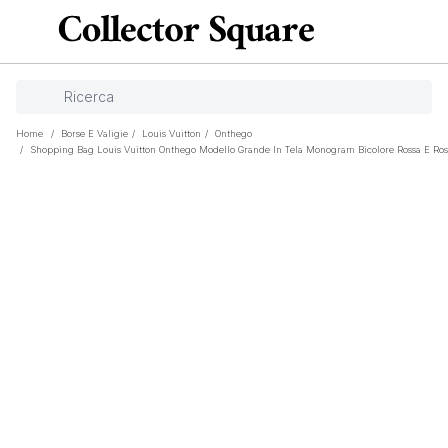
Home
/
Borse E Valigie
/
Louis Vuitton
/
Onthego
/
Shopping Bag Louis Vuitton Onthego Modello Grande In Tela Monogram Bicolore Rossa E Ro