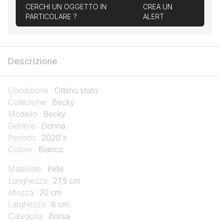
CERCHI UN OGGETTO IN
CREA UN
PARTICOLARE ?
ALERT
Descrizione
Condizione :
Ottimo stato
Collezione :
Becky
Modello :
Becky
Genere :
Donna
Periodo :
2020's
Colore :
Bianco
Materiale :
Pelle
Lunghezza :
27,5 cm
Altezza :
20 cm
Larghezza :
8 cm
Categoria :
Borsa