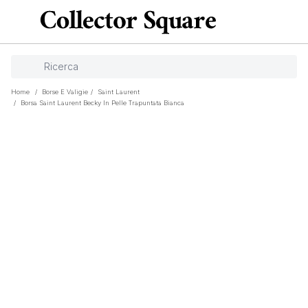
Home
/
Borse E Valigie
/
Saint Laurent
/
Borsa Saint Laurent Becky In Pelle Trapuntata Bianca