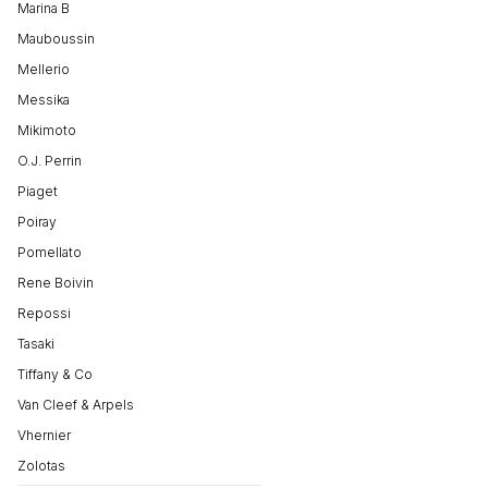
Marina B
Mauboussin
Mellerio
Messika
Mikimoto
O.J. Perrin
Piaget
Poiray
Pomellato
Rene Boivin
Repossi
Tasaki
Tiffany & Co
Van Cleef & Arpels
Vhernier
Zolotas