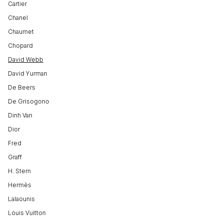
Cartier
Chanel
Chaumet
Chopard
David Webb
David Yurman
De Beers
De Grisogono
Dinh Van
Dior
Fred
Graff
H. Stern
Hermès
Lalaounis
Louis Vuitton