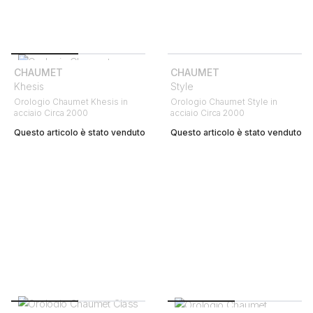
CHAUMET
CHAUMET
Khesis
Style
Orologio Chaumet Khesis in
Orologio Chaumet Style in
acciaio Circa 2000
acciaio Circa 2000
Questo articolo è stato venduto
Questo articolo è stato venduto