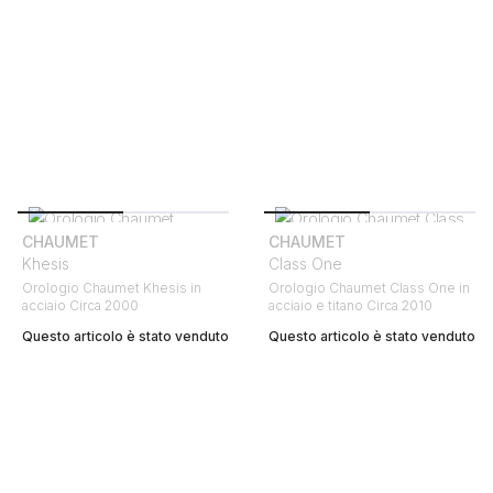
CHAUMET
CHAUMET
Khesis
Class One
Orologio Chaumet Khesis in
Orologio Chaumet Class One in
acciaio Circa 2000
acciaio e titano Circa 2010
Questo articolo è stato venduto
Questo articolo è stato venduto