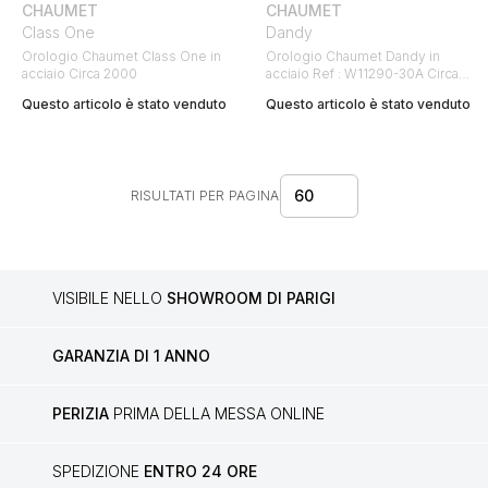
CHAUMET
CHAUMET
Class One
Dandy
Orologio Chaumet Class One in
Orologio Chaumet Dandy in
acciaio Circa 2000
acciaio Ref : W11290-30A Circa
2012
Questo articolo è stato venduto
Questo articolo è stato venduto
60
RISULTATI PER PAGINA
VISIBILE NELLO
SHOWROOM DI PARIGI
GARANZIA DI 1 ANNO
PERIZIA
PRIMA DELLA MESSA ONLINE
SPEDIZIONE
ENTRO 24 ORE