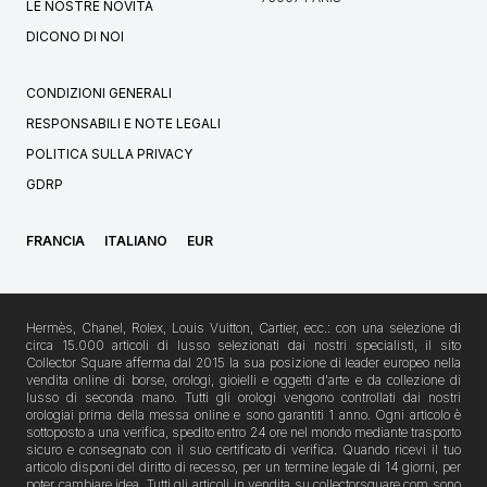
LE NOSTRE NOVITÀ
DICONO DI NOI
CONDIZIONI GENERALI
RESPONSABILI E NOTE LEGALI
POLITICA SULLA PRIVACY
GDRP
FRANCIA
ITALIANO
EUR
Hermès, Chanel, Rolex, Louis Vuitton, Cartier, ecc.: con una selezione di
circa 15.000 articoli di lusso selezionati dai nostri specialisti, il sito
Collector Square afferma dal 2015 la sua posizione di leader europeo nella
vendita online di borse, orologi, gioielli e oggetti d'arte e da collezione di
lusso di seconda mano. Tutti gli orologi vengono controllati dai nostri
orologiai prima della messa online e sono garantiti 1 anno. Ogni articolo è
sottoposto a una verifica, spedito entro 24 ore nel mondo mediante trasporto
sicuro e consegnato con il suo certificato di verifica. Quando ricevi il tuo
articolo disponi del diritto di recesso, per un termine legale di 14 giorni, per
poter cambiare idea. Tutti gli articoli in vendita su collectorsquare.com sono