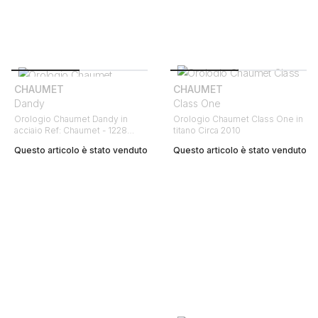
CHAUMET
CHAUMET
Dandy
Class One
Orologio Chaumet Dandy in
Orologio Chaumet Class One in
acciaio Ref: Chaumet - 1228
titano Circa 2010
Circa 2000
Questo articolo è stato venduto
Questo articolo è stato venduto