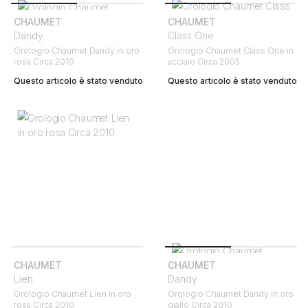
CHAUMET
CHAUMET
Dandy
Class One
Orologio Chaumet Dandy in oro
Orologio Chaumet Class One in
rosa Circa 2010
acciaio Circa 2005
Questo articolo è stato venduto
Questo articolo è stato venduto
CHAUMET
CHAUMET
Lien
Dandy
Orologio Chaumet Lien in oro
Orologio Chaumet Dandy in oro
rosa Circa 2010
giallo Circa 2010