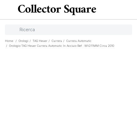
Home
/
Orologi
/
TAG Heuer
/
Carrera
/
Carrera Automatic
/
Orologio TAG Heuer Carrera Automatic In Acciaio Ref : WV211MM Circa 2010