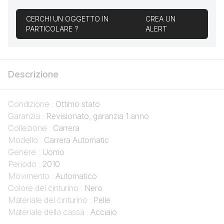
CERCHI UN OGGETTO IN
CREA UN
PARTICOLARE ?
ALERT
Descrizione
Condizione :
Ottimo stato
Garanzia :
Revisionato, garanzia 1 anno
Collezione :
Carrera
Modello :
Carrera Automatic
Genere :
Uomo
Periodo :
2010
Movimento :
Automatico
Colore del cinturino :
Nero
Materiale del cinturino :
Pelle
Materiale della cassa :
Acciaio