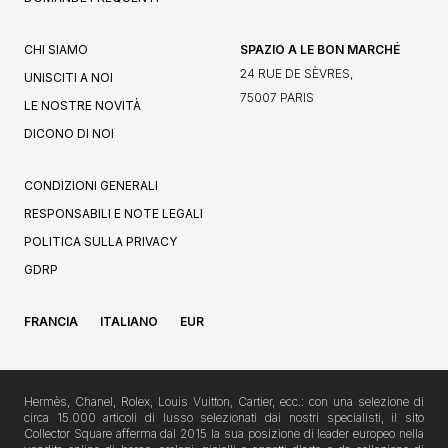
CHI SIAMO
SPAZIO A LE BON MARCHÉ
24 RUE DE SÈVRES,
UNISCITI A NOI
75007 PARIS
LE NOSTRE NOVITÀ
DICONO DI NOI
CONDIZIONI GENERALI
RESPONSABILI E NOTE LEGALI
POLITICA SULLA PRIVACY
GDRP
FRANCIA
ITALIANO
EUR
Hermès, Chanel, Rolex, Louis Vuitton, Cartier, ecc.: con una selezione di
circa 15.000 articoli di lusso selezionati dai nostri specialisti, il sito
Collector Square afferma dal 2015 la sua posizione di leader europeo nella