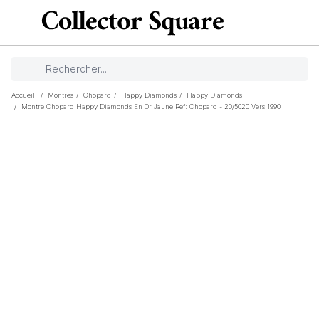
Accueil
/
Montres
/
Chopard
/
Happy Diamonds
/
Happy Diamonds
/
Montre Chopard Happy Diamonds En Or Jaune Ref: Chopard - 20/5020 Vers 1990