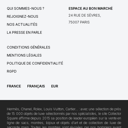
QUI SOMMES-NOUS ?
ESPACE AU BON MARCHÉ
24 RUE DE SÈVRES,
REJOIGNEZ-NOUS
75007 PARIS
NOS ACTUALITÉS
LA PRESSE EN PARLE
CONDITIONS GÉNÉRALES
MENTIONS LÉGALES
POLITIQUE DE CONFIDENTIALITÉ
RGPD
FRANCE
FRANÇAIS
EUR
Hermès, Chanel, Rolex, Louis Vuitton, Cartier… : avec une sélection de près
de 15 000 objets de luxe sélectionnés par nos spécialistes, le site Collector
Square affirme depuis 2015 sa position de leader européen sur la vente en
ligne de sacs, montres, bijoux et objets d'art et de collection de luxe de
seconde main. Toutes les montres sont révisées par nos horlogers avant