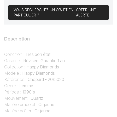
VOUS RECHERCHEZ UN OBJET EN
CRÉER UNE
PARTICULIER ?
ALERTE
Description
Condition :
Très bon état
Garantie :
Révisée, Garantie 1 an
Collection :
Happy Diamonds
Modèle :
Happy Diamonds
Référence :
Chopard - 20/5020
Genre :
Femme
Période :
1990's
Mouvement :
Quartz
Matière bracelet :
Or jaune
Matière boîtier :
Or jaune